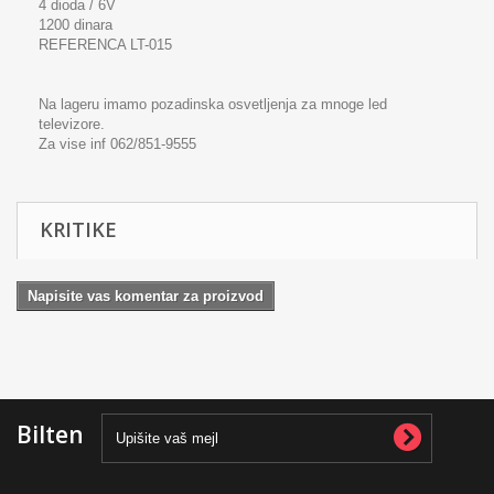
4 dioda / 6V
1200 dinara
REFERENCA LT-015
Na lageru imamo pozadinska osvetljenja za mnoge led
televizore.
Za vise inf 062/851-9555
KRITIKE
Napisite vas komentar za proizvod
Bilten