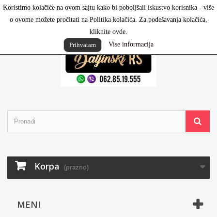
Koristimo kolačiće na ovom sajtu kako bi poboljšali iskustvo korisnika - više
Prijavi se
o ovome možete pročitati na Politika kolačića. Za podešavanja kolačića,
kliknite ovde.
Vise informacija
Prihvatam
Korpa
(prazno)
MENI