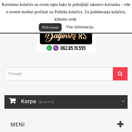
Koristimo kolačiće na ovom sajtu kako bi poboljšali iskustvo korisnika - više
Prijavi se
o ovome možete pročitati na Politika kolačića. Za podešavanja kolačića,
kliknite ovde.
Vise informacija
Prihvatam
Korpa
(prazno)
MENI