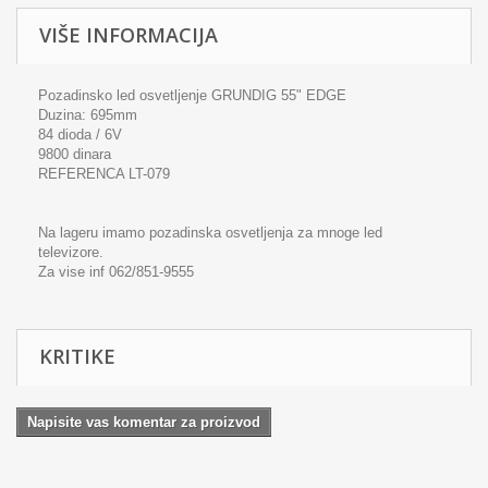
VIŠE INFORMACIJA
Pozadinsko led osvetljenje GRUNDIG 55" EDGE
Duzina: 695mm
84 dioda / 6V
9800 dinara
REFERENCA LT-079
Na lageru imamo pozadinska osvetljenja za mnoge led
televizore.
Za vise inf 062/851-9555
KRITIKE
Napisite vas komentar za proizvod