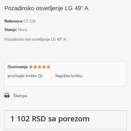
Pozadinsko osvetljenje LG 49" A
Referenca
GT-118
Stanje:
Novo
Pozadinsko led osvetljenje LG 49" A
Ocenivanje
pročitajte kritike (
1
)
Napišite kritiku
Štampa
1 102 RSD
sa porezom