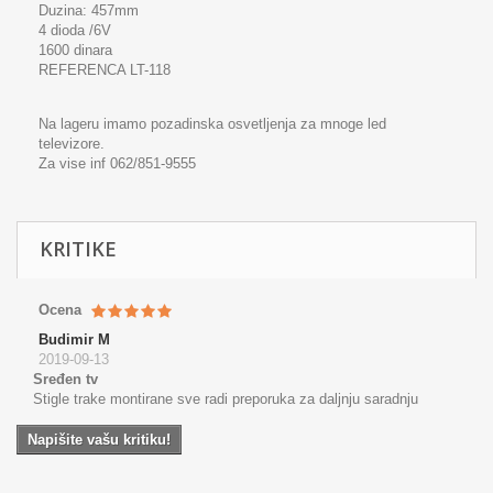
Duzina: 457mm
4 dioda /6V
1600 dinara
REFERENCA LT-118
Na lageru imamo pozadinska osvetljenja za mnoge led
televizore.
Za vise inf 062/851-9555
KRITIKE
Ocena
Budimir M
2019-09-13
Sređen tv
Stigle trake montirane sve radi preporuka za daljnju saradnju
Napišite vašu kritiku!