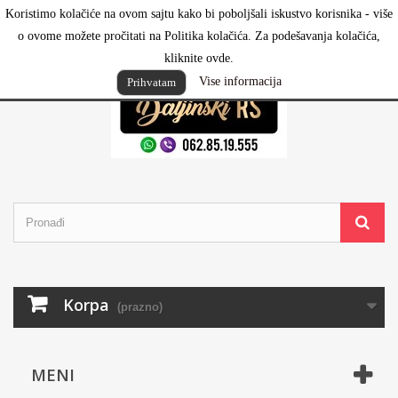
Koristimo kolačiće na ovom sajtu kako bi poboljšali iskustvo korisnika - više
Prijavi se
o ovome možete pročitati na Politika kolačića. Za podešavanja kolačića,
kliknite ovde.
Vise informacija
Prihvatam
Korpa
(prazno)
MENI