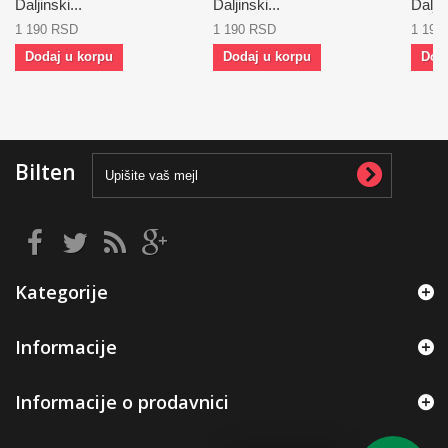
Daljinski...
Daljinski...
Daljin
1 190 RSD
1 190 RSD
1 190
Dodaj u korpu
Dodaj u korpu
Dod
Bilten
Kategorije
Informacije
Informacije o prodavnici