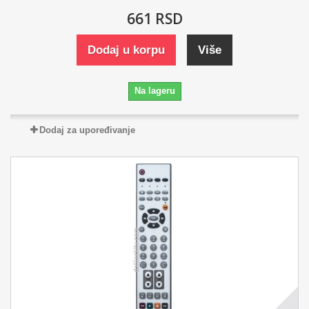
661 RSD
Dodaj u korpu
Više
Na lageru
Dodaj za upoređivanje