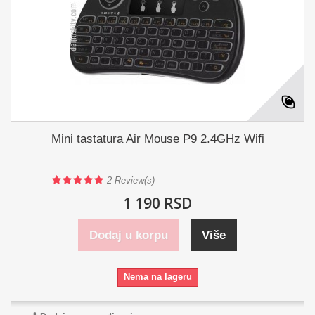
Mini tastatura Air Mouse P9 2.4GHz Wifi
2
Review(s)
1 190 RSD
Dodaj u korpu
Više
Nema na lageru