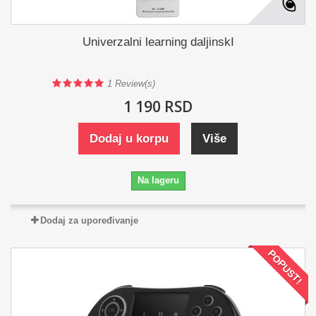
Univerzalni learning daljinskI
1
Review(s)
1 190 RSD
Dodaj u korpu
Više
Na lageru
Dodaj za upoređivanje
POPUST!