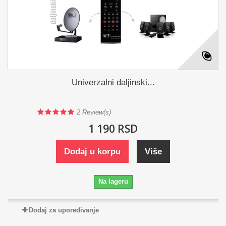
Univerzalni daljinski...
2
Review(s)
1 190 RSD
Dodaj u korpu
Više
Na lageru
Dodaj za upoređivanje