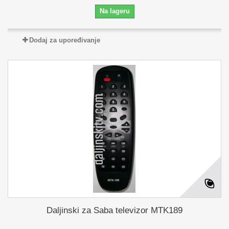
Na lageru
Dodaj za upoređivanje
Daljinski za Saba televizor MTK189