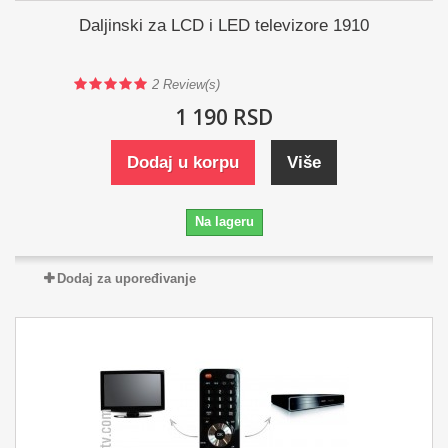
Daljinski za LCD i LED televizore 1910
2
Review(s)
1 190 RSD
Dodaj u korpu
Više
Na lageru
Dodaj za upoređivanje