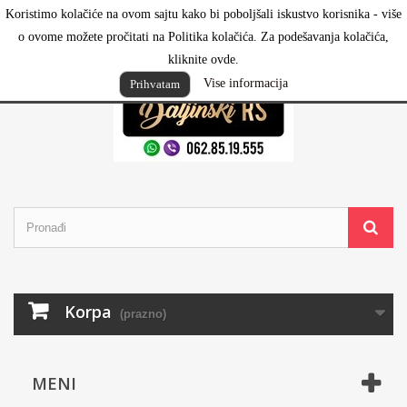
Koristimo kolačiće na ovom sajtu kako bi poboljšali iskustvo korisnika - više
Prijavi se
o ovome možete pročitati na Politika kolačića. Za podešavanja kolačića,
kliknite ovde.
Vise informacija
Prihvatam
Korpa
(prazno)
MENI