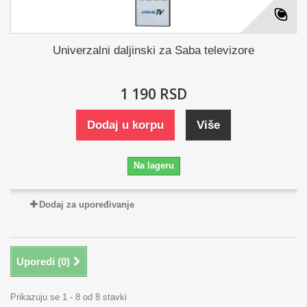
Univerzalni daljinski za Saba televizore
1 190 RSD
Dodaj u korpu
Više
Na lageru
Dodaj za upoređivanje
Uporedi (
0
)
Prikazuju se 1 - 8 od 8 stavki