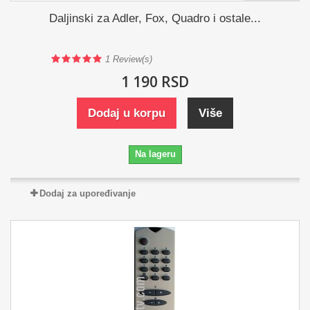
Daljinski za Adler, Fox, Quadro i ostale...
1
Review(s)
1 190 RSD
Dodaj u korpu
Više
Na lageru
Dodaj za upoređivanje