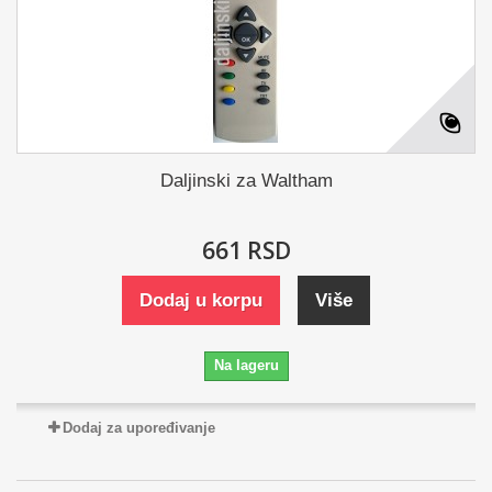
Daljinski za Waltham
661 RSD
Dodaj u korpu
Više
Na lageru
Dodaj za upoređivanje