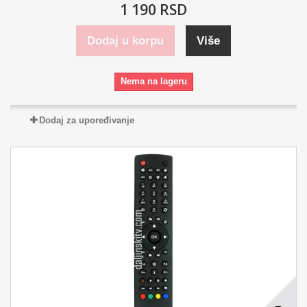
1 190 RSD
Dodaj u korpu
Više
Nema na lageru
Dodaj za upoređivanje