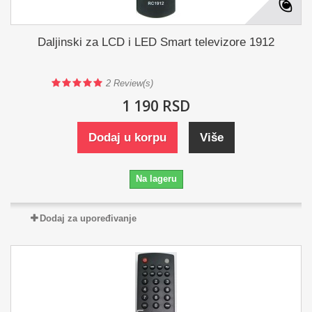
Daljinski za LCD i LED Smart televizore 1912
2
Review(s)
1 190 RSD
Dodaj u korpu
Više
Na lageru
Dodaj za upoređivanje