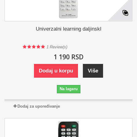
Univerzalni learning daljinskI
1
Review(s)
1 190 RSD
Dodaj u korpu
Više
Na lageru
Dodaj za upoređivanje