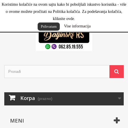
Koristimo kolačiće na ovom sajtu kako bi poboljšali iskustvo korisnika - više
Prijavi se
o ovome možete pročitati na Politika kolačića. Za podešavanja kolačića,
kliknite ovde.
Vise informacija
Prihvatam
Korpa
(prazno)
MENI