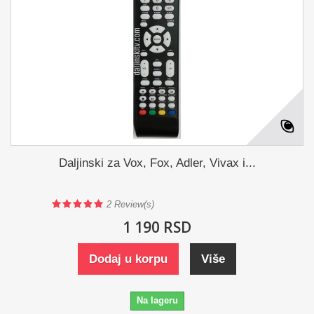
Daljinski za Vox, Fox, Adler, Vivax i...
2
Review(s)
1 190 RSD
Dodaj u korpu
Više
Na lageru