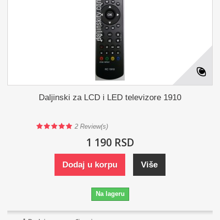
Daljinski za LCD i LED televizore 1910
2
Review(s)
1 190 RSD
Dodaj u korpu
Više
Na lageru