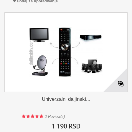
Dodaj za upoređivanje
Univerzalni daljinski...
2
Review(s)
1 190 RSD