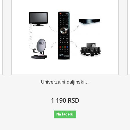
Univerzalni daljinski...
1 190 RSD
Na lageru