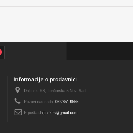
Informacije o prodavnici
Daljinski-RS, Lončarska 5 Novi Sad
Pozovi nas sada:
062/851-9555
E-pošta
daljinskirs@gmail.com