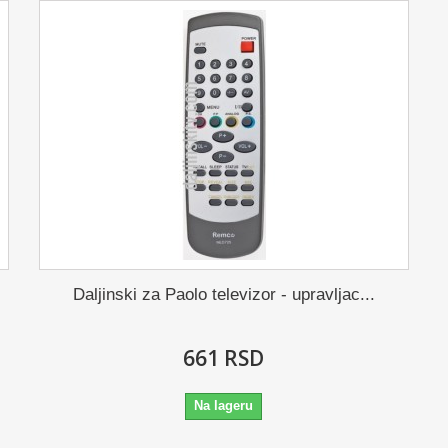
Daljinski za Paolo televizor - upravljac...
661 RSD
Na lageru