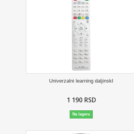
Univerzalni learning daljinskI
1 190 RSD
Na lageru