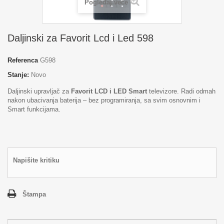
Pogledaj veće
Daljinski za Favorit Lcd i Led 598
Referenca
G598
Stanje:
Novo
Daljinski upravljač za
Favorit LCD i LED Smart
televizore. Radi odmah
nakon ubacivanja baterija – bez programiranja, sa svim osnovnim i
Smart funkcijama.
Napišite kritiku
Štampa