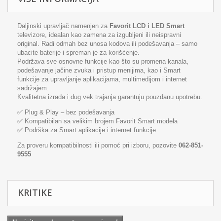
Daljinski upravljač namenjen za
Favorit LCD i LED Smart
televizore, idealan kao zamena za izgubljeni ili neispravni
original. Radi odmah bez unosa kodova ili podešavanja – samo
ubacite baterije i spreman je za korišćenje.
Podržava sve osnovne funkcije kao što su promena kanala,
podešavanje jačine zvuka i pristup menijima, kao i Smart
funkcije za upravljanje aplikacijama, multimedijom i internet
sadržajem.
Kvalitetna izrada i dug vek trajanja garantuju pouzdanu upotrebu.
✅ Plug & Play – bez podešavanja
✅ Kompatibilan sa velikim brojem Favorit Smart modela
✅ Podrška za Smart aplikacije i internet funkcije
Za proveru kompatibilnosti ili pomoć pri izboru, pozovite
062-851-
9555
KRITIKE