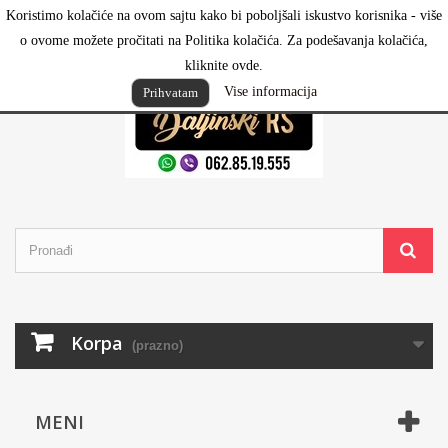
Koristimo kolačiće na ovom sajtu kako bi poboljšali iskustvo korisnika - više
Prijavi se
o ovome možete pročitati na Politika kolačića. Za podešavanja kolačića,
kliknite ovde.
Vise informacija
Prihvatam
Korpa
(prazno)
MENI