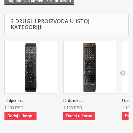
Napisite vas komentar za proizvod
3 DRUGIH PROIZVODA U ISTOJ
KATEGORIJI:
Daljinski...
Daljinski...
Univer
1 190 RSD
1 190 RSD
1 190
Dodaj u korpu
Dodaj u korpu
Dod