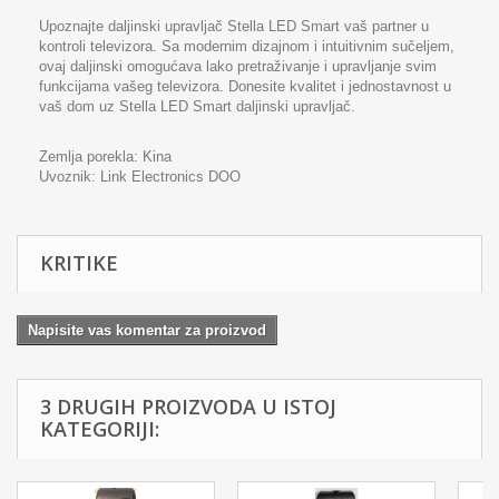
Upoznajte daljinski upravljač Stella LED Smart vaš partner u
kontroli televizora. Sa modernim dizajnom i intuitivnim sučeljem,
ovaj daljinski omogućava lako pretraživanje i upravljanje svim
funkcijama vašeg televizora. Donesite kvalitet i jednostavnost u
vaš dom uz Stella LED Smart daljinski upravljač.
Zemlja porekla: Kina
Uvoznik:
Link Electronics DOO
KRITIKE
Napisite vas komentar za proizvod
3 DRUGIH PROIZVODA U ISTOJ
KATEGORIJI: