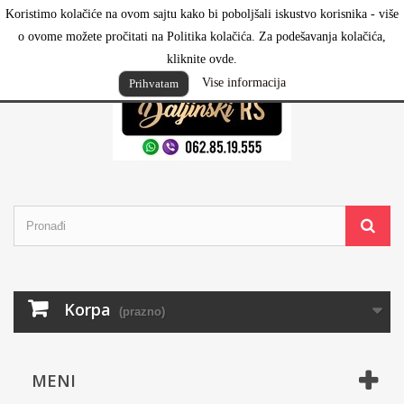
Koristimo kolačiće na ovom sajtu kako bi poboljšali iskustvo korisnika - više
Prijavi se
o ovome možete pročitati na Politika kolačića. Za podešavanja kolačića,
kliknite ovde.
Vise informacija
Prihvatam
Korpa
(prazno)
MENI