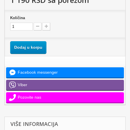
1 190 RSD
sa porezom
Količina
Dodaj u korpu
Facebook messenger
Viber
Pozovite nas
VIŠE INFORMACIJA