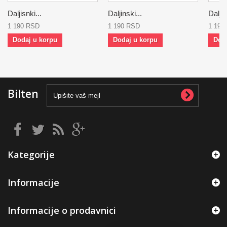
Daljisnki...
Daljinski...
Daljin
1 190 RSD
1 190 RSD
1 190
Dodaj u korpu
Dodaj u korpu
Dod
Bilten
Kategorije
Informacije
Informacije o prodavnici