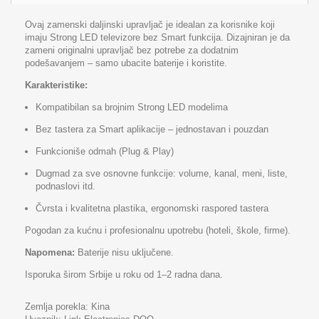
Ovaj zamenski daljinski upravljač je idealan za korisnike koji
imaju Strong LED televizore bez Smart funkcija. Dizajniran je da
zameni originalni upravljač bez potrebe za dodatnim
podešavanjem – samo ubacite baterije i koristite.
Karakteristike:
Kompatibilan sa brojnim Strong LED modelima
Bez tastera za Smart aplikacije – jednostavan i pouzdan
Funkcioniše odmah (Plug & Play)
Dugmad za sve osnovne funkcije: volume, kanal, meni, liste,
podnaslovi itd.
Čvrsta i kvalitetna plastika, ergonomski raspored tastera
Pogodan za kućnu i profesionalnu upotrebu (hoteli, škole, firme).
Napomena:
Baterije nisu uključene.
Isporuka širom Srbije u roku od 1–2 radna dana.
Zemlja porekla: Kina