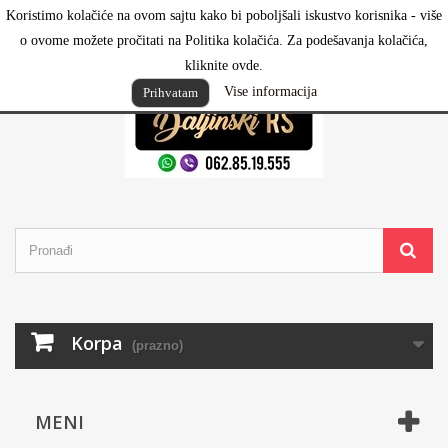
Koristimo kolačiće na ovom sajtu kako bi poboljšali iskustvo korisnika - više
Prijavi se
o ovome možete pročitati na Politika kolačića. Za podešavanja kolačića,
kliknite ovde.
Vise informacija
Prihvatam
Korpa
(prazno)
MENI