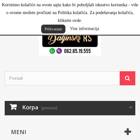
Koristimo kolačiće na ovom sajtu kako bi poboljšali iskustvo korisnika - više
Prijavi se
o ovome možete pročitati na Politika kolačića. Za podešavanja kolačića,
kliknite ovde.
Vise informacija
Prihvatam
Korpa
(prazno)
MENI