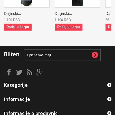
Daljinski...
Daljinski...
Daljin
1 190 RSD
1 190 RSD
661 
Dodaj u korpu
Dodaj u korpu
Dod
Bilten
Kategorije
Informacije
Informacije o prodavnici