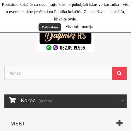
Koristimo kolačiće na ovom sajtu kako bi poboljšali iskustvo korisnika - više
Prijavi se
o ovome možete pročitati na Politika kolačića. Za podešavanja kolačića,
kliknite ovde.
Vise informacija
Prihvatam
Korpa
(prazno)
MENI