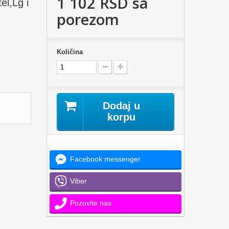
1 102 RSD
sa
el,Lg i
porezom
Količina
Dodaj u
korpu
Facebook messenger
Viber
Pozovite nas