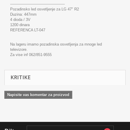
-----------------------------------------------
Pozadinsko led osvetljenje za LG 47" R2
Duzina: 447mm
4 dioda / 3V
1200 dinara
REFERENCA LT-047
Na lageru imamo pozadinska osvetljenja za mnoge led
televizore.
Za vise inf 062/851-9555
KRITIKE
Napisite vas komentar za proizvod