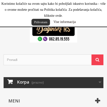
Koristimo kolačiće na ovom sajtu kako bi poboljšali iskustvo korisnika - više
Prijavi se
o ovome možete pročitati na Politika kolačića. Za podešavanja kolačića,
kliknite ovde.
Vise informacija
Prihvatam
Korpa
(prazno)
MENI