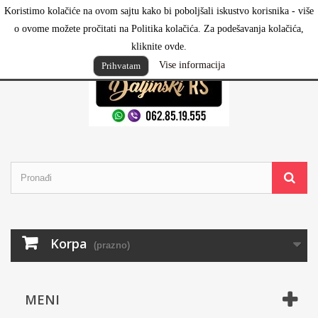
Koristimo kolačiće na ovom sajtu kako bi poboljšali iskustvo korisnika - više
Prijavi se
o ovome možete pročitati na Politika kolačića. Za podešavanja kolačića,
kliknite ovde.
Vise informacija
Prihvatam
Korpa
(prazno)
MENI