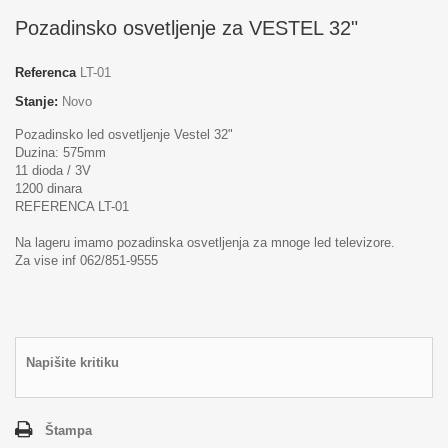
Pozadinsko osvetljenje za VESTEL 32"
Referenca
LT-01
Stanje:
Novo
Pozadinsko led osvetljenje Vestel 32"
Duzina: 575mm
11 dioda / 3V
1200 dinara
REFERENCA LT-01
Na lageru imamo pozadinska osvetljenja za mnoge led televizore.
Za vise inf 062/851-9555
Napišite kritiku
Štampa