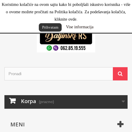
Koristimo kolačiće na ovom sajtu kako bi poboljšali iskustvo korisnika - više
Prijavi se
o ovome možete pročitati na Politika kolačića. Za podešavanja kolačića,
kliknite ovde.
Vise informacija
Prihvatam
Korpa
(prazno)
MENI