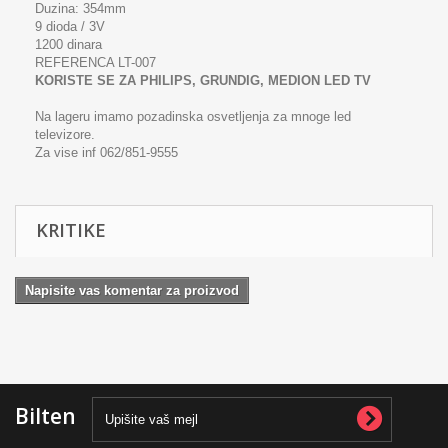
Duzina: 354mm
9 dioda / 3V
1200 dinara
REFERENCA LT-007
KORISTE SE ZA PHILIPS, GRUNDIG, MEDION LED TV
Na lageru imamo pozadinska osvetljenja za mnoge led
televizore.
Za vise inf 062/851-9555
KRITIKE
Napisite vas komentar za proizvod
Bilten