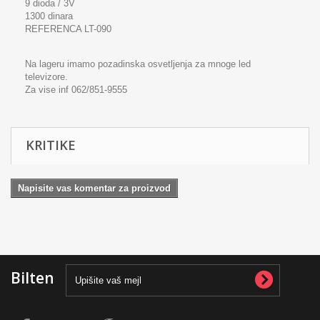
9 dioda / 3V
1300 dinara
REFERENCA LT-090
Na lageru imamo pozadinska osvetljenja za mnoge led
televizore.
Za vise inf 062/851-9555
KRITIKE
Napisite vas komentar za proizvod
Bilten