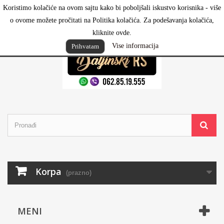
Koristimo kolačiće na ovom sajtu kako bi poboljšali iskustvo korisnika - više
Prijavi se
o ovome možete pročitati na Politika kolačića. Za podešavanja kolačića,
kliknite ovde.
Vise informacija
Prihvatam
Korpa
(prazno)
MENI