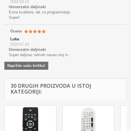
2022-03-13
Univerzalni daljinski
Extra kvaliteta, lak za programiranje.
Super!
Ocena
Luka
2020-07-14
Univerzalni daljinski
Super daljinac odmah nasao moj tv
Napišite vašu kritiku!
30 DRUGIH PROIZVODA U ISTOJ
KATEGORIJI: