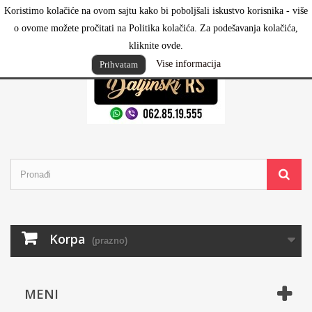
Koristimo kolačiće na ovom sajtu kako bi poboljšali iskustvo korisnika - više
Prijavi se
o ovome možete pročitati na Politika kolačića. Za podešavanja kolačića,
kliknite ovde.
Vise informacija
Prihvatam
Korpa
(prazno)
MENI