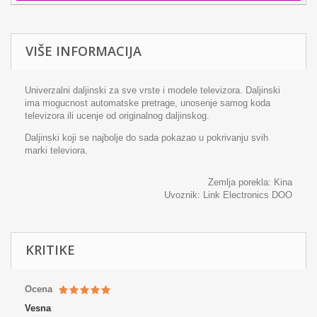
VIŠE INFORMACIJA
Univerzalni daljinski za sve vrste i modele televizora. Daljinski
ima mogucnost automatske pretrage, unosenje samog koda
televizora ili ucenje od originalnog daljinskog.
Daljinski koji se najbolje do sada pokazao u pokrivanju svih
marki televiora.
Zemlja porekla: Kina
Uvoznik: Link Electronics DOO
KRITIKE
Ocena
Vesna