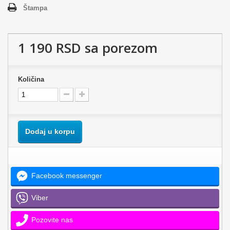
Štampa
1 190 RSD
sa porezom
Količina
Dodaj u korpu
Facebook messenger
Viber
Pozovite nas