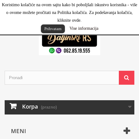
Koristimo kolačiće na ovom sajtu kako bi poboljšali iskustvo korisnika - više
Prijavi se
o ovome možete pročitati na Politika kolačića. Za podešavanja kolačića,
kliknite ovde.
Vise informacija
Prihvatam
Korpa
(prazno)
MENI