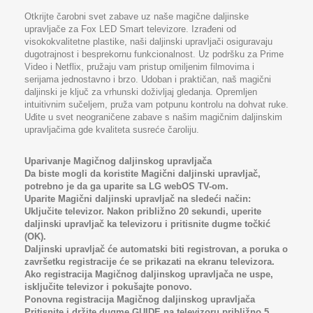
Otkrijte čarobni svet zabave uz naše magične daljinske
upravljače za Fox LED Smart televizore. Izrađeni od
visokokvalitetne plastike, naši daljinski upravljači osiguravaju
dugotrajnost i besprekornu funkcionalnost. Uz podršku za Prime
Video i Netflix, pružaju vam pristup omiljenim filmovima i
serijama jednostavno i brzo. Udoban i praktičan, naš magični
daljinski je ključ za vrhunski doživljaj gledanja. Opremljen
intuitivnim sučeljem, pruža vam potpunu kontrolu na dohvat ruke.
Uđite u svet neograničene zabave s našim magičnim daljinskim
upravljačima gde kvaliteta susreće čaroliju.
Uparivanje Magičnog daljinskog upravljača
Da biste mogli da koristite Magični daljinski upravljač,
potrebno je da ga uparite sa LG webOS TV-om.
Uparite Magični daljinski upravljač na sledeći način:
Uključite televizor. Nakon približno 20 sekundi, uperite
daljinski upravljač ka televizoru i pritisnite dugme točkić
(OK).
Daljinski upravljač će automatski biti registrovan, a poruka o
završetku registracije će se prikazati na ekranu televizora.
Ako registracija Magičnog daljinskog upravljača ne uspe,
isključite televizor i pokušajte ponovo.
Ponovna registracija Magičnog daljinskog upravljača
Pritisnite i držite dugme GUIDE na televizoru približno 5