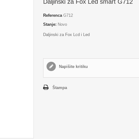
Daljinski za Fox Led smart G712
Referenca
G712
Stanje:
Novo
Daljinski za Fox Lcd i Led
Napišite kritiku
Štampa