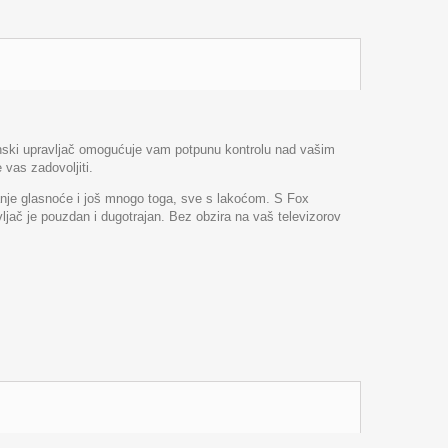
jinski upravljač omogućuje vam potpunu kontrolu nad vašim
 vas zadovoljiti.
anje glasnoće i još mnogo toga, sve s lakoćom. S Fox
avljač je pouzdan i dugotrajan. Bez obzira na vaš televizorov