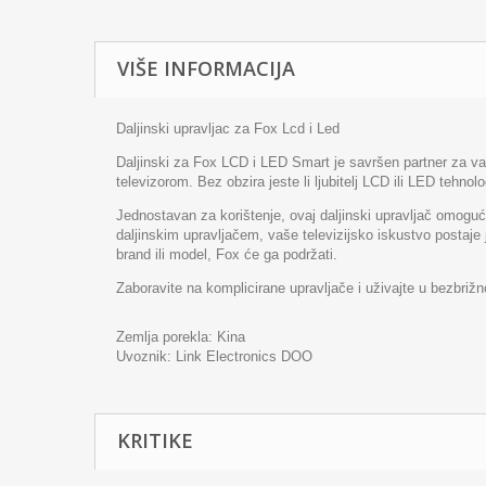
VIŠE INFORMACIJA
Daljinski upravljac za Fox Lcd i Led
Daljinski za Fox LCD i LED Smart je savršen partner za va
televizorom. Bez obzira jeste li ljubitelj LCD ili LED tehnol
Jednostavan za korištenje, ovaj daljinski upravljač omogu
daljinskim upravljačem, vaše televizijsko iskustvo postaje j
brand ili model, Fox će ga podržati.
Zaboravite na komplicirane upravljače i uživajte u bezbriž
Zemlja porekla: Kina
Uvoznik:
Link Electronics DOO
KRITIKE