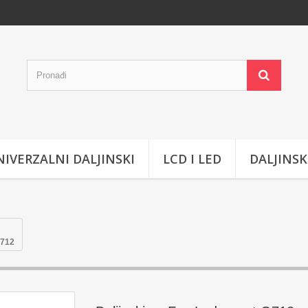
IVERZALNI DALJINSKI
LCD I LED
DALJINSK
G712