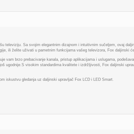
šu televiziju. Sa svojim elegantnim dizajnom i intuitivnim sučeljem, ovaj dal
ogije, ili želite uživati u pametnim funkcijama vašeg televizora, Fox daljinski će
ćuje vam brzo prebacivanje kanala, pristup aplikacijama i uslugama, podešav
oš ugodnije.S visokim standardima kvalitete i izdržljivosti, Fox daljinski upr
nom iskustvu gledanja uz daljinski upravljač Fox LCD i LED Smart.