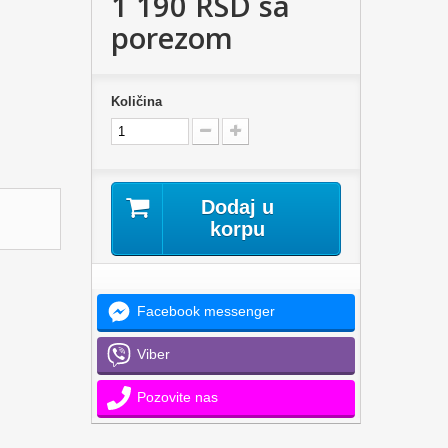
1 190 RSD
sa
porezom
Količina
Dodaj u
korpu
Facebook messenger
Viber
Pozovite nas