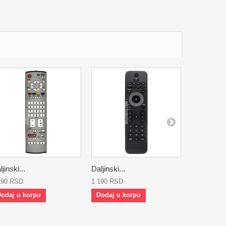
jinski...
Daljinski...
Daljinski...
190 RSD
1 190 RSD
1 190 RSD
odaj u korpu
Dodaj u korpu
Dodaj u 