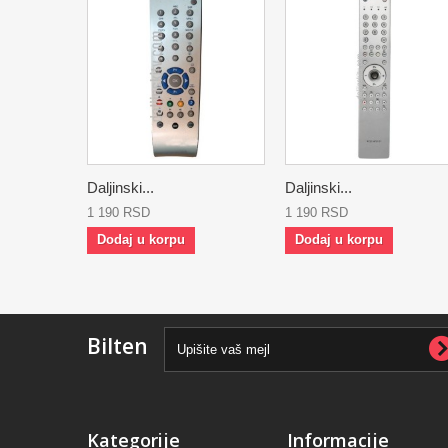
Daljinski...
Daljinski...
1 190 RSD
1 190 RSD
Dodaj u korpu
Dodaj u korpu
Bilten
Kategorije
Informacije