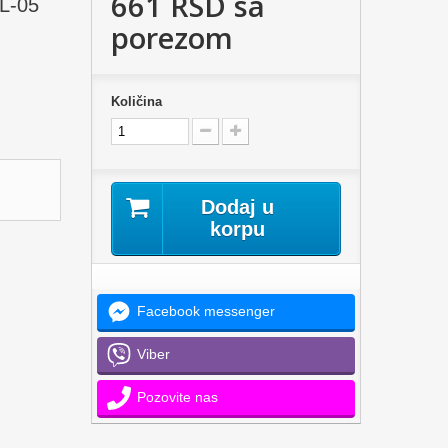
661 RSD
sa
CL-05
porezom
Količina
Dodaj u
korpu
Facebook messenger
Viber
Pozovite nas