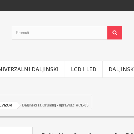
IVERZALNI DALJINSKI
LCD I LED
DALJINSK
EVIZOR
Daljinski za Grundig - upravljac RCL-05