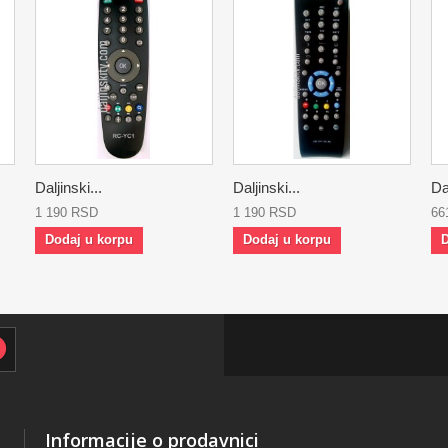
Daljinski...
Daljinski...
Dal
1 190 RSD
1 190 RSD
66
Dodaj u korpu
Dodaj u korpu
D
Informacije o prodavnici