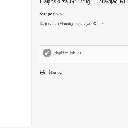
Daljinski za Grundig - upravljac R
Stanje:
Novo
Daljinski za Grundig - upravljac RCL-05
Napišite kritiku
Štampa