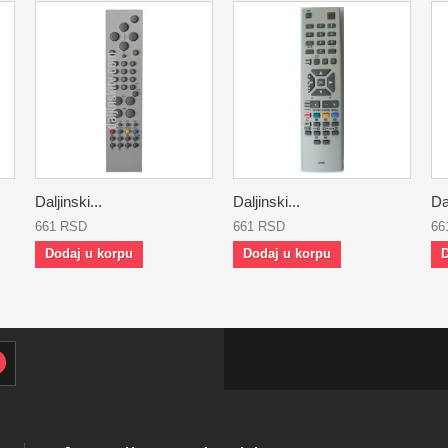
Daljinski...
Daljinski...
Dal
661 RSD
661 RSD
66
Dodaj u korpu
Dodaj u korpu
D