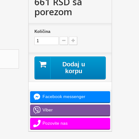
661 RSD
sa
porezom
Količina
Dodaj u
korpu
Facebook messenger
Viber
Pozovite nas