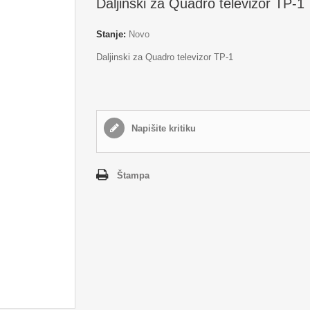
Daljinski za Quadro televizor TP-1
Stanje:
Novo
Daljinski za Quadro televizor TP-1
Napišite kritiku
Štampa