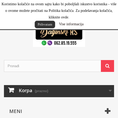
Koristimo kolačiće na ovom sajtu kako bi poboljšali iskustvo korisnika - više
Prijavi se
o ovome možete pročitati na Politika kolačića. Za podešavanja kolačića,
kliknite ovde.
Vise informacija
Prihvatam
Korpa
(prazno)
MENI