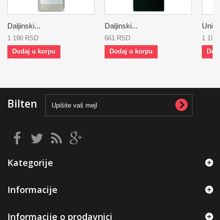
Daljinski...
Daljinski...
Univer
1 190 RSD
661 RSD
1 190
Dodaj u korpu
Dodaj u korpu
Dod
Bilten
Kategorije
Informacije
Informacije o prodavnici