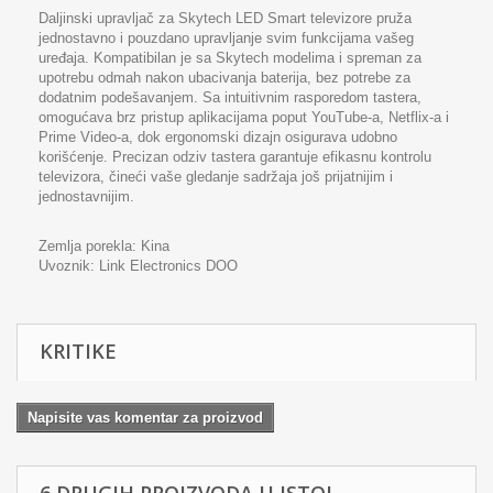
Daljinski upravljač za Skytech LED Smart televizore pruža
jednostavno i pouzdano upravljanje svim funkcijama vašeg
uređaja. Kompatibilan je sa Skytech modelima i spreman za
upotrebu odmah nakon ubacivanja baterija, bez potrebe za
dodatnim podešavanjem. Sa intuitivnim rasporedom tastera,
omogućava brz pristup aplikacijama poput YouTube-a, Netflix-a i
Prime Video-a, dok ergonomski dizajn osigurava udobno
korišćenje. Precizan odziv tastera garantuje efikasnu kontrolu
televizora, čineći vaše gledanje sadržaja još prijatnijim i
jednostavnijim.
Zemlja porekla: Kina
Uvoznik:
Link Electronics DOO
KRITIKE
Napisite vas komentar za proizvod