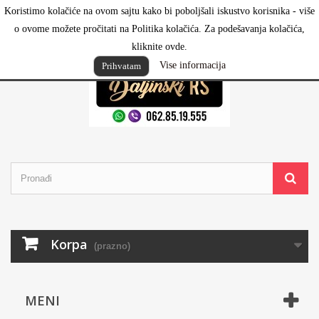
Koristimo kolačiće na ovom sajtu kako bi poboljšali iskustvo korisnika - više
Prijavi se
o ovome možete pročitati na Politika kolačića. Za podešavanja kolačića,
kliknite ovde.
Vise informacija
Prihvatam
Korpa
(prazno)
MENI