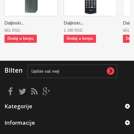
Daljinski...
Daljinski...
Daljin
661 RSD
1 190 RSD
661 
Dodaj u korpu
Dodaj u korpu
Dod
Bilten
Kategorije
Informacije