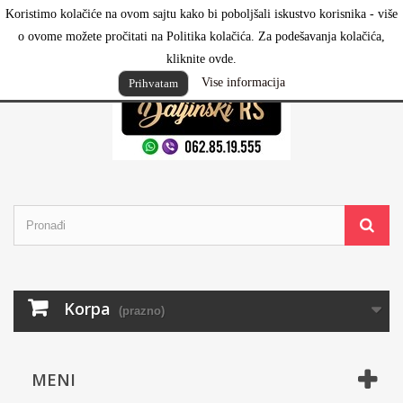
Koristimo kolačiće na ovom sajtu kako bi poboljšali iskustvo korisnika - više
Prijavi se
o ovome možete pročitati na Politika kolačića. Za podešavanja kolačića,
kliknite ovde.
Vise informacija
Prihvatam
Korpa
(prazno)
MENI