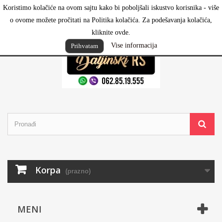
Koristimo kolačiće na ovom sajtu kako bi poboljšali iskustvo korisnika - više
Prijavi se
o ovome možete pročitati na Politika kolačića. Za podešavanja kolačića,
kliknite ovde.
Vise informacija
Prihvatam
Korpa
(prazno)
MENI