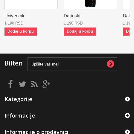
Univerzalni...
Daljinski...
Daljin
1 190 RSD
1 190 RSD
1 190
Dodaj u korpu
Dodaj u korpu
Dod
Bilten
Kategorije
Informacije
Informacije o prodavnici