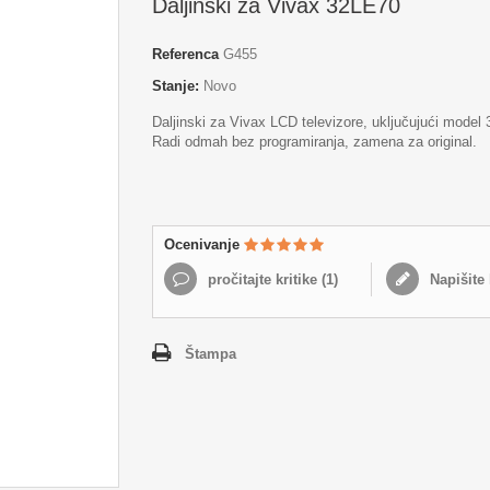
Daljinski za Vivax 32LE70
Referenca
G455
Stanje:
Novo
Daljinski za Vivax LCD televizore, uključujući model
Radi odmah bez programiranja, zamena za original.
Ocenivanje
pročitajte kritike (
1
)
Napišite 
Štampa