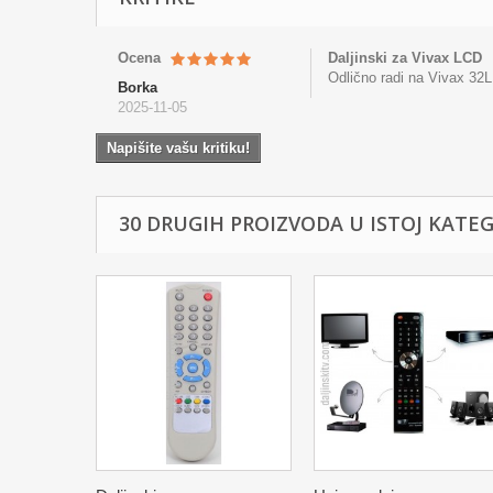
Ocena
Daljinski za Vivax LCD
Odlično radi na Vivax 32LE
Borka
2025-11-05
Napišite vašu kritiku!
30 DRUGIH PROIZVODA U ISTOJ KATEGO