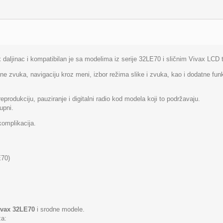
x daljinac i kompatibilan je sa modelima iz serije 32LE70 i sličnim Vivax LCD 
 zvuka, navigaciju kroz meni, izbor režima slike i zvuka, kao i dodatne funkci
eprodukciju, pauziranje i digitalni radio kod modela koji to podržavaju.
upni.
komplikacija.
E70)
ivax 32LE70
i srodne modele.
za: