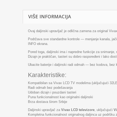
VIŠE INFORMACIJA
Ovaj daljinski upravljač je odlična zamena za original Viva
Podržava sve standardne kontrole — menjanje kanala, jačine
INFO ekrana.
Pored toga, daljinski ima i napredne funkcije za snimanje, r
Dizajn je praktičan, tasteri su dobro raspoređeni i lako dost
Ubacite baterije i daljinski radi odmah — bez kodova, bez 
Karakteristike:
Kompatibilan sa Vivax LCD TV modelima (uključujući 32L
Radi odmah bez podešavanja
Udoban dizajn i pouzdani tasteri
Puna funkcionalnost kao originalni daljinski
Brza dostava širom Srbije
Daljinski upravljač za
Vivax LCD televizore
, uključujući
V
Kompletna funkcionalnost originalnog daljinca uz podršku 