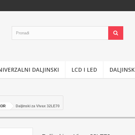
IVERZALNI DALJINSKI
LCD I LED
DALJINSK
ZOR
Daljinski za Vivax 32LE70