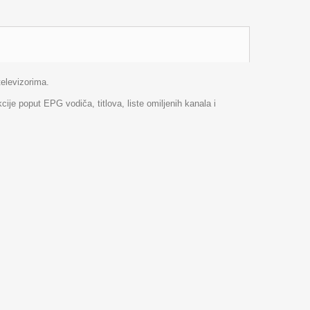
televizorima.
je poput EPG vodiča, titlova, liste omiljenih kanala i