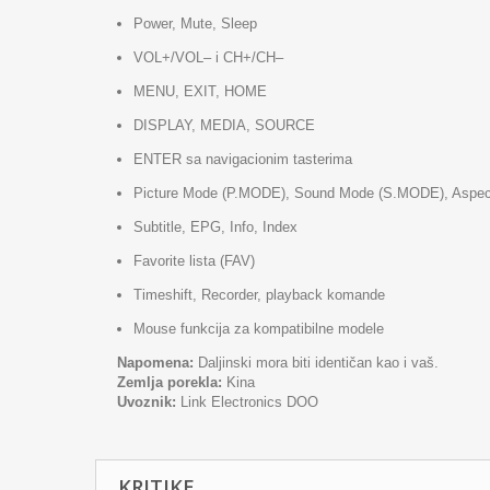
Power, Mute, Sleep
VOL+/VOL– i CH+/CH–
MENU, EXIT, HOME
DISPLAY, MEDIA, SOURCE
ENTER sa navigacionim tasterima
Picture Mode (P.MODE), Sound Mode (S.MODE), Aspec
Subtitle, EPG, Info, Index
Favorite lista (FAV)
Timeshift, Recorder, playback komande
Mouse funkcija za kompatibilne modele
Napomena:
Daljinski mora biti identičan kao i vaš.
Zemlja porekla:
Kina
Uvoznik:
Link Electronics DOO
KRITIKE