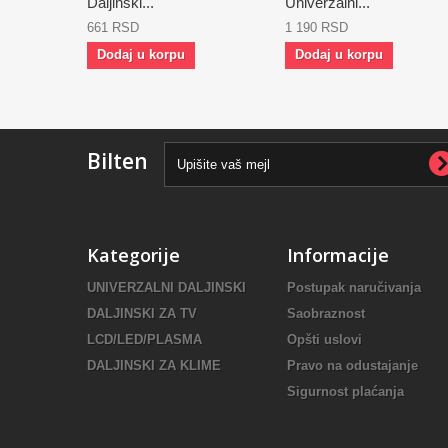
Daljinski...
Univerzalni...
661 RSD
1 190 RSD
Dodaj u korpu
Dodaj u korpu
Bilten
Kategorije
Informacije
UNIVERZALNI DALJINSKI
Postupak naručivanja
DALJINSKI ZA TV
Saobraznost
LCD/LED/PLASMA
Opšti uslovi
DALJINSKI ZA KLIME
Pravo na odustajanje
Sigurnost plaćanja