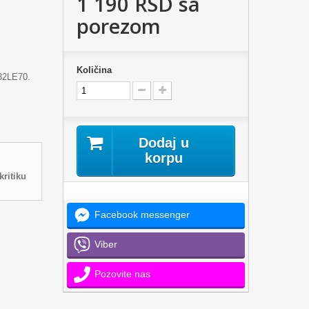
1 190 RSD
sa
porezom
Količina
 32LE70.
Dodaj u
korpu
kritiku
Facebook messenger
Viber
Pozovite nas