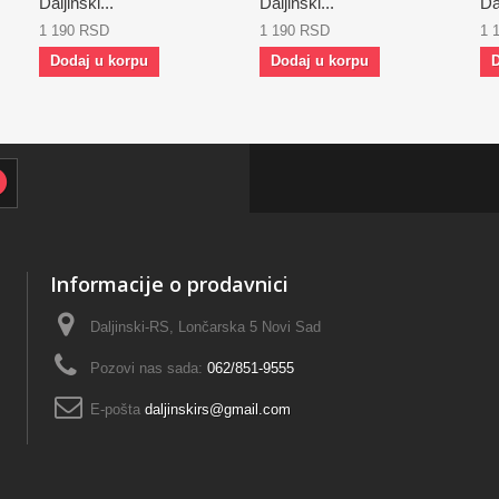
Daljinski...
Daljinski...
Dal
1 190 RSD
1 190 RSD
1 
Dodaj u korpu
Dodaj u korpu
D
Informacije o prodavnici
Daljinski-RS, Lončarska 5 Novi Sad
Pozovi nas sada:
062/851-9555
E-pošta
daljinskirs@gmail.com