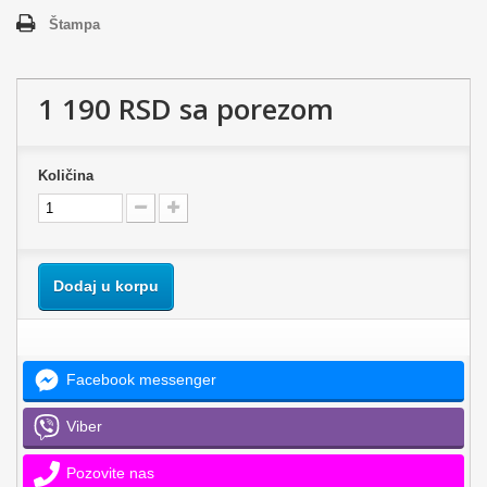
Štampa
1 190 RSD
sa porezom
Količina
Dodaj u korpu
Facebook messenger
Viber
Pozovite nas