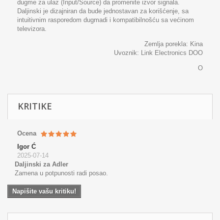
dugme za ulaz (Input/Source) da promenite izvor signala.
Daljinski je dizajniran da bude jednostavan za korišćenje, sa
intuitivnim rasporedom dugmadi i kompatibilnošću sa većinom
televizora.
Zemlja porekla: Kina
Uvoznik: Link Electronics DOO
O
KRITIKE
Ocena
Igor Ć
2025-07-14
Daljinski za Adler
Zamena u potpunosti radi posao.
Napišite vašu kritiku!