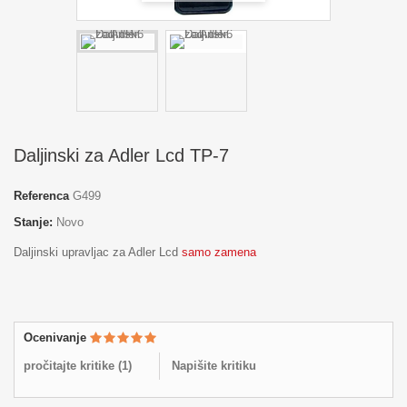
Daljinski za Adler Lcd TP-7
Referenca
G499
Stanje:
Novo
Daljinski upravljac za Adler Lcd
samo zamena
Ocenivanje
pročitajte kritike (
1
)
Napišite kritiku