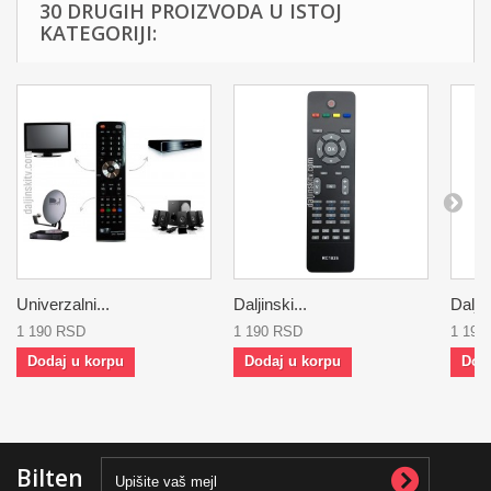
30 DRUGIH PROIZVODA U ISTOJ
KATEGORIJI:
Univerzalni...
Daljinski...
Daljin
1 190 RSD
1 190 RSD
1 190
Dodaj u korpu
Dodaj u korpu
Dod
Bilten