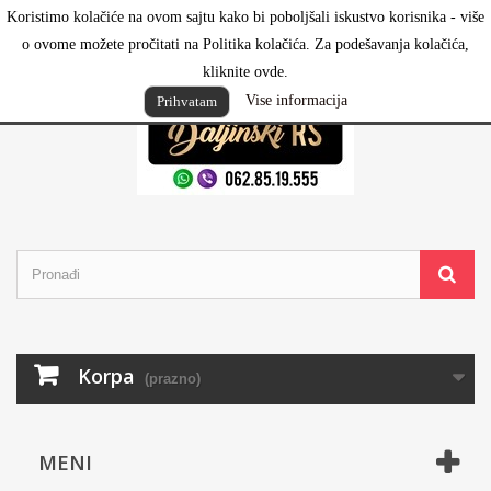
Koristimo kolačiće na ovom sajtu kako bi poboljšali iskustvo korisnika - više
Prijavi se
o ovome možete pročitati na Politika kolačića. Za podešavanja kolačića,
kliknite ovde.
Vise informacija
Prihvatam
Korpa
(prazno)
MENI