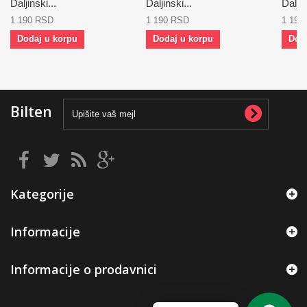
Daljinski...
Daljinski...
Daljin
1 190 RSD
1 190 RSD
1 190
Dodaj u korpu
Dodaj u korpu
Dod
Bilten
Kategorije
Informacije
Informacije o prodavnici