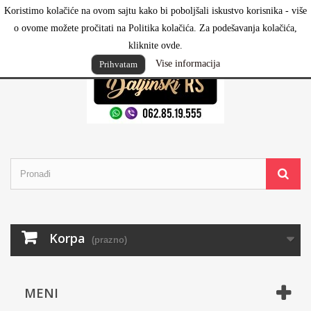
Koristimo kolačiće na ovom sajtu kako bi poboljšali iskustvo korisnika - više
Prijavi se
o ovome možete pročitati na Politika kolačića. Za podešavanja kolačića,
kliknite ovde.
Vise informacija
Prihvatam
Korpa
(prazno)
MENI