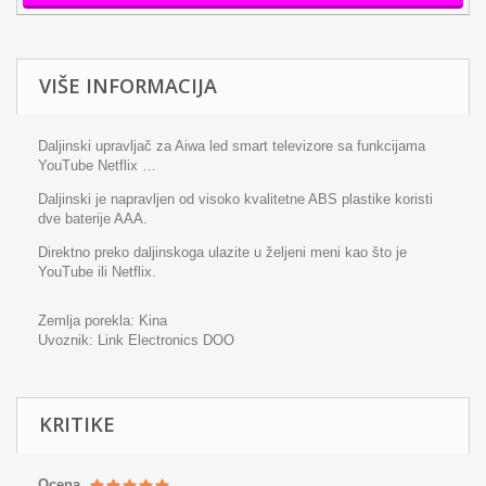
VIŠE INFORMACIJA
Daljinski upravljač za Aiwa led smart televizore sa funkcijama
YouTube Netflix …
Daljinski je napravljen od visoko kvalitetne ABS plastike koristi
dve baterije AAA.
Direktno preko daljinskoga ulazite u željeni meni kao što je
YouTube ili Netflix.
Zemlja porekla: Kina
Uvoznik: Link Electronics DOO
KRITIKE
Ocena