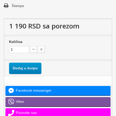
Štampa
1 190 RSD
sa porezom
Količina
Dodaj u korpu
Facebook messenger
Viber
Pozovite nas