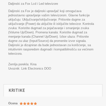
Daljinski za Fox Lcd i Led televizore
Daljinski za Fox je daljinski upravljač koji omogućava
jednostavno upravljanje vašim televizorom. Glavne funkcije
uključuju: Uključivanje/isključivanje: Pritisnite dugme za
uključivanje (Power) da uključite ili isključite televizor. Kontrola
zvuka: Koristite dugmad za pojačavanje i smanjenje zvuka
(Volume Up/Down). Promena kanala: Koristite dugmad za
menjanje kanala (Channel Up/Down). Izbor ulaza: Pritisnite
dugme za ulaz (Input/Source) da promenite izvor signala.
Daljinski je dizajniran da bude jednostavan za korišćenje, sa
intuitivnim rasporedom dugmadi i kompatibilnošću sa većinom
televizora.
Zemlja porekla: Kina
Uvoznik:
Link Electronics DOO
KRITIKE
Ocena