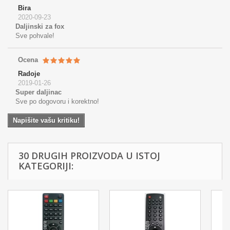
Bira
2020-09-23
Daljinski za fox
Sve pohvale!
Ocena
Radoje
2019-01-26
Super daljinac
Sve po dogovoru i korektno!
Napišite vašu kritiku!
30 DRUGIH PROIZVODA U ISTOJ
KATEGORIJI: