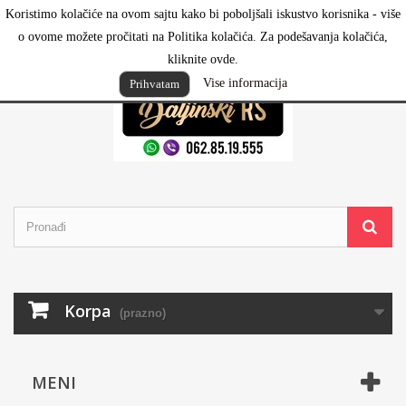
Koristimo kolačiće na ovom sajtu kako bi poboljšali iskustvo korisnika - više
Prijavi se
o ovome možete pročitati na Politika kolačića. Za podešavanja kolačića,
kliknite ovde.
Vise informacija
Prihvatam
Korpa
(prazno)
MENI