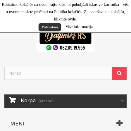
Koristimo kolačiće na ovom sajtu kako bi poboljšali iskustvo korisnika - više
Prijavi se
o ovome možete pročitati na Politika kolačića. Za podešavanja kolačića,
kliknite ovde.
Vise informacija
Prihvatam
Korpa
(prazno)
MENI