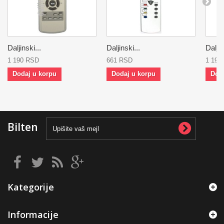
Daljinski...
Daljinski...
Daljin
1 190 RSD
661 RSD
1 190
Dodaj u korpu
Dodaj u korpu
Dod
Bilten
Kategorije
Informacije