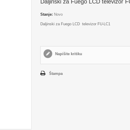
Daljinski za Fuego LCD televizor 
Stanje:
Novo
Daljinski za Fuego LCD televizor FU-LC1
Napišite kritiku
Štampa