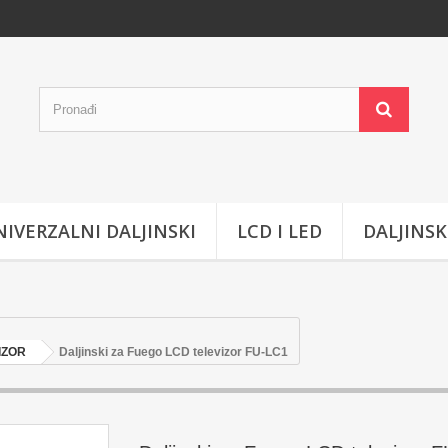
IVERZALNI DALJINSKI
LCD I LED
DALJINSK
IZOR
Daljinski za Fuego LCD televizor FU-LC1