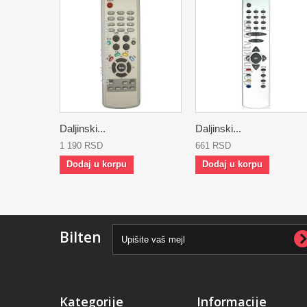
Daljinski...
Daljinski...
1 190 RSD
661 RSD
Dodaj u korpu
Dodaj u korpu
Bilten
Kategorije
Informacije