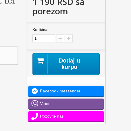
1 190 RSD
sa
FU-LC1
porezom
Količina
Dodaj u
korpu
Facebook messenger
Viber
Pozovite nas