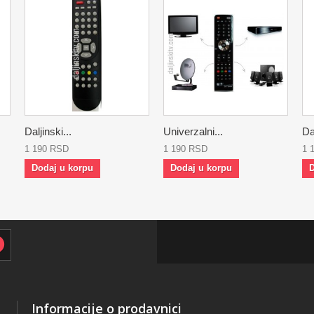
Daljinski...
Univerzalni...
Dal
1 190 RSD
1 190 RSD
1 
Dodaj u korpu
Dodaj u korpu
D
Informacije o prodavnici