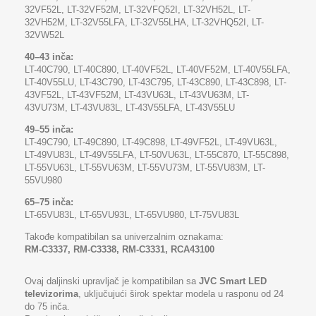
32VF52L, LT-32VF52M, LT-32VFQ52I, LT-32VH52L, LT-
32VH52M, LT-32V55LFA, LT-32V55LHA, LT-32VHQ52I, LT-
32VW52L
40–43 inča:
LT-40C790, LT-40C890, LT-40VF52L, LT-40VF52M, LT-40V55LFA,
LT-40V55LU, LT-43C790, LT-43C795, LT-43C890, LT-43C898, LT-
43VF52L, LT-43VF52M, LT-43VU63L, LT-43VU63M, LT-
43VU73M, LT-43VU83L, LT-43V55LFA, LT-43V55LU
49–55 inča:
LT-49C790, LT-49C890, LT-49C898, LT-49VF52L, LT-49VU63L,
LT-49VU83L, LT-49V55LFA, LT-50VU63L, LT-55C870, LT-55C898,
LT-55VU63L, LT-55VU63M, LT-55VU73M, LT-55VU83M, LT-
55VU980
65–75 inča:
LT-65VU83L, LT-65VU93L, LT-65VU980, LT-75VU83L
Takođe kompatibilan sa univerzalnim oznakama:
RM-C3337, RM-C3338, RM-C3331, RCA43100
Ovaj daljinski upravljač je kompatibilan sa
JVC Smart LED
televizorima
, uključujući širok spektar modela u rasponu od 24
do 75 inča.