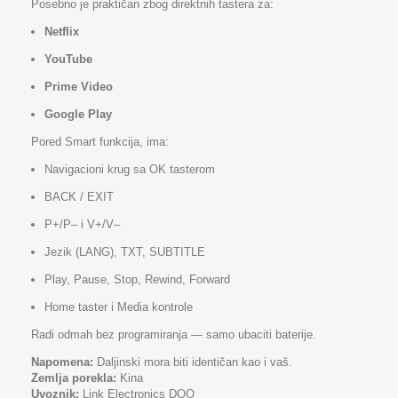
Posebno je praktičan zbog direktnih tastera za:
Netflix
YouTube
Prime Video
Google Play
Pored Smart funkcija, ima:
Navigacioni krug sa OK tasterom
BACK / EXIT
P+/P– i V+/V–
Jezik (LANG), TXT, SUBTITLE
Play, Pause, Stop, Rewind, Forward
Home taster i Media kontrole
Radi odmah bez programiranja — samo ubaciti baterije.
Napomena:
Daljinski mora biti identičan kao i vaš.
Zemlja porekla:
Kina
Uvoznik:
Link Electronics DOO