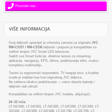
Pozovite nas
VIŠE INFORMACIJA
Ovaj daljinski upravljač je vrhunska zamena za originalni
JVC
RM-C3337 / RM-C3338
daljinski i potpuno je kompatibilan sa
velikim brojem JVC Smart LED televizora.
Sadrži sve Smart funkcije, direktne tastere za streaming
aplikacije, navigaciju, EPG, titlove, podešavanje slike, zvuka i
kompletnu multimediju.
Tasteri su ergonomski raspoređeni, TV reaguje brzo, a kvalitet
izrade je stabilan kao kod originalnog JVC daljinca.
Ne zahteva nikakvo podešavanje — samo ubacite baterije i
daljinski radi odmah.
Kompatibilan sa velikim brojem JVC modela, uključujući:
24–32 inča:
LT-24C680, LT-24C681, LT-24C685, LT-24C686, LT-32C690, LT-
32C691, LT-32C695, LT-32C696, LT-32C790, LT-32C795, LT-