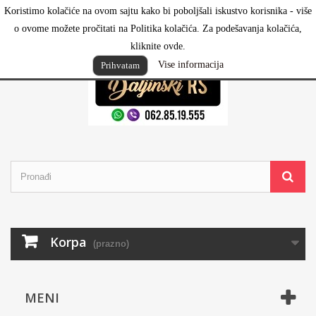
Koristimo kolačiće na ovom sajtu kako bi poboljšali iskustvo korisnika - više
Prijavi se
o ovome možete pročitati na Politika kolačića. Za podešavanja kolačića,
kliknite ovde.
Vise informacija
Prihvatam
Korpa
(prazno)
MENI