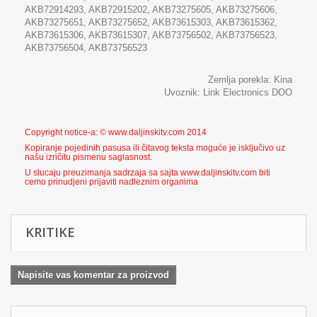
AKB72914293, AKB72915202, AKB73275605, AKB73275606,
AKB73275651, AKB73275652, AKB73615303, AKB73615362,
AKB73615306, AKB73615307, AKB73756502, AKB73756523,
AKB73756504, AKB73756523
Zemlja porekla: Kina
Uvoznik: Link Electronics DOO
Copyright notice-a: © www.daljinskitv.com 2014
Kopiranje pojedinih pasusa ili čitavog teksta moguće je isključivo uz
našu izričitu pismenu saglasnost.
U slucaju preuzimanja sadrzaja sa sajta www.daljinskitv.com biti
cemo prinudjeni prijaviti nadleznim organima
KRITIKE
Napisite vas komentar za proizvod