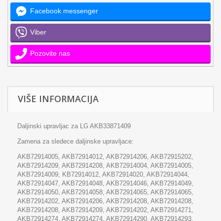
Facebook messenger
Viber
Pozovite nas
VIŠE INFORMACIJA
Daljinski upravljac za LG AKB33871409
Zamena za sledece daljinske upravljace:
AKB72914005, AKB72914012, AKB72914206, AKB72915202,
AKB72914209, AKB72914208, AKB72914004, AKB72914005,
AKB72914009, KB72914012, AKB72914020, AKB72914044,
AKB72914047, AKB72914048, AKB72914046, AKB72914049,
AKB72914050, AKB72914058, AKB72914065, AKB72914065,
AKB72914202, AKB72914206, AKB72914208, AKB72914208,
AKB72914208, AKB72914209, AKB72914202, AKB72914271,
AKB72914274, AKB72914274, AKB72914290, AKB72914293,