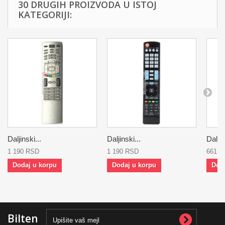
30 DRUGIH PROIZVODA U ISTOJ
KATEGORIJI:
Daljinski...
Daljinski...
Daljin
1 190 RSD
1 190 RSD
661 
Dodaj u korpu
Dodaj u korpu
Dod
Bilten