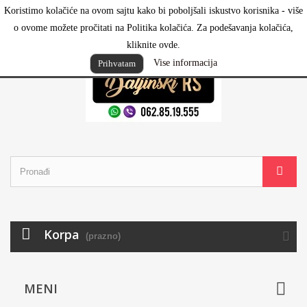
Koristimo kolačiće na ovom sajtu kako bi poboljšali iskustvo korisnika - više
Prijavi se
o ovome možete pročitati na Politika kolačića. Za podešavanja kolačića,
kliknite ovde.
Vise informacija
Prihvatam
Korpa
(prazno)
MENI