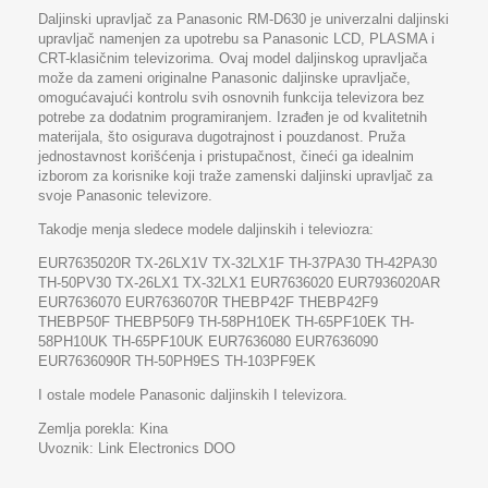
Daljinski upravljač za Panasonic RM-D630 je univerzalni daljinski
upravljač namenjen za upotrebu sa Panasonic LCD, PLASMA i
CRT-klasičnim televizorima. Ovaj model daljinskog upravljača
može da zameni originalne Panasonic daljinske upravljače,
omogućavajući kontrolu svih osnovnih funkcija televizora bez
potrebe za dodatnim programiranjem. Izrađen je od kvalitetnih
materijala, što osigurava dugotrajnost i pouzdanost. Pruža
jednostavnost korišćenja i pristupačnost, čineći ga idealnim
izborom za korisnike koji traže zamenski daljinski upravljač za
svoje Panasonic televizore.
Takodje menja sledece modele daljinskih i televiozra:
EUR7635020R TX-26LX1V TX-32LX1F TH-37PA30 TH-42PA30
TH-50PV30 TX-26LX1 TX-32LX1 EUR7636020 EUR7936020AR
EUR7636070 EUR7636070R THEBP42F THEBP42F9
THEBP50F THEBP50F9 TH-58PH10EK TH-65PF10EK TH-
58PH10UK TH-65PF10UK EUR7636080 EUR7636090
EUR7636090R TH-50PH9ES TH-103PF9EK
I ostale modele Panasonic daljinskih I televizora.
Zemlja porekla: Kina
Uvoznik:
Link Electronics DOO