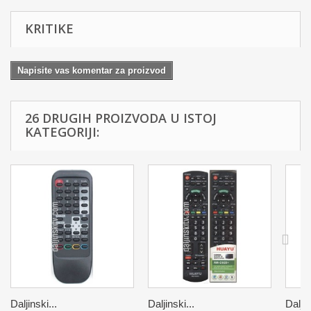
KRITIKE
Napisite vas komentar za proizvod
26 DRUGIH PROIZVODA U ISTOJ
KATEGORIJI:
Daljinski...
Daljinski...
Daljin