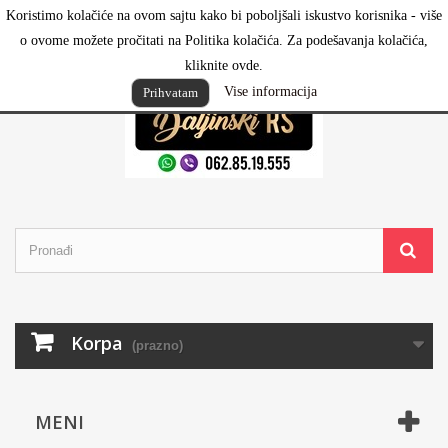
Koristimo kolačiće na ovom sajtu kako bi poboljšali iskustvo korisnika - više
Prijavi se
o ovome možete pročitati na Politika kolačića. Za podešavanja kolačića,
kliknite ovde.
Vise informacija
Prihvatam
Korpa
(prazno)
MENI