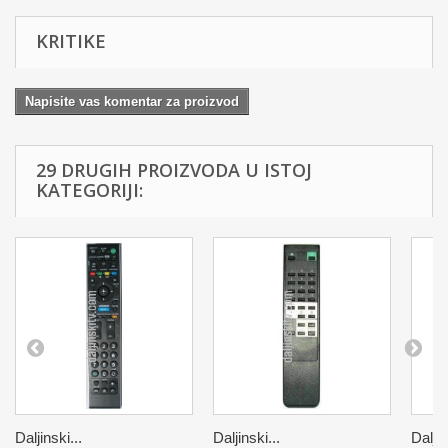
KRITIKE
Napisite vas komentar za proizvod
29 DRUGIH PROIZVODA U ISTOJ
KATEGORIJI:
Daljinski...
Daljinski...
Daljin