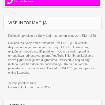
Pozovite nas
VIŠE INFORMACIJA
Daljinski upravljac za Sony Led i Lcd smart televizore RM-L1370
Daljinski za Sony smart televizore RM-L1370 je univerzalni
daljinski upravljač namenjen za Sony LCD i LED televizore,
uključujući modele sa 3D podrškom. Ovaj daljinski upravljač
omogućava jednostavan pristup YouTube i Netflix aplikacijama
zahvaljujući specijalnim dugmadima. Proizvod je originalnog
izgleda i radi bez dodatnih podešavanja, što ga čini veoma
jednostavnim za korišćenje. Daljinski RM-L1370 je dostupan za
online kupovinu.
Zemlja porekla: Kina
Uvoznik:
Link Electronics DOO