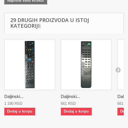
Napišite vašu kritiku!
29 DRUGIH PROIZVODA U ISTOJ
KATEGORIJI:
Daljinski...
Daljinski...
Daljin
1 190 RSD
661 RSD
661 
Dodaj u korpu
Dodaj u korpu
Dod