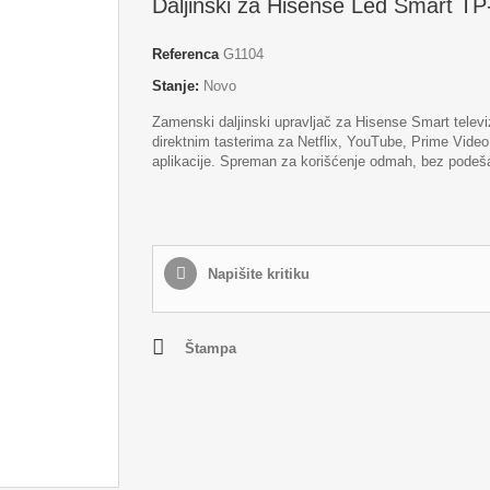
Daljinski za Hisense Led Smart TP
Referenca
G1104
Stanje:
Novo
Zamenski daljinski upravljač za Hisense Smart televi
direktnim tasterima za Netflix, YouTube, Prime Video 
aplikacije. Spreman za korišćenje odmah, bez podeš
Napišite kritiku
Štampa