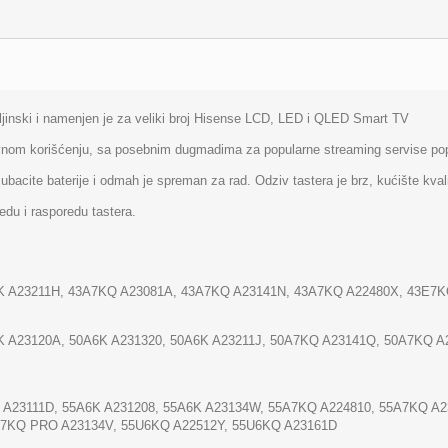
aljinski i namenjen je za veliki broj Hisense LCD, LED i QLED Smart TV
evnom korišćenju, sa posebnim dugmadima za popularne streaming servise pop
ubacite baterije i odmah je spreman za rad. Odziv tastera je brz, kućište kval
gledu i rasporedu tastera.
6K A23211H, 43A7KQ A23081A, 43A7KQ A23141N, 43A7KQ A22480X, 43E7
K A23120A, 50A6K A231320, 50A6K A23211J, 50A7KQ A23141Q, 50A7KQ 
K A23111D, 55A6K A231208, 55A6K A23134W, 55A7KQ A224810, 55A7KQ A
E7KQ PRO A23134V, 55U6KQ A22512Y, 55U6KQ A23161D