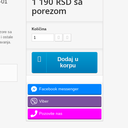
1 190 RSD
sa
-01
porezom
Količina
zore sa
i ostale
avanja.
Dodaj u
korpu
Facebook messenger
Viber
Pozovite nas