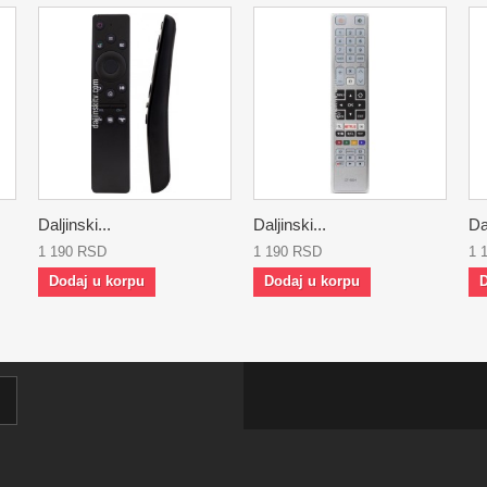
Daljinski...
Daljinski...
Dal
1 190 RSD
1 190 RSD
1 
Dodaj u korpu
Dodaj u korpu
D