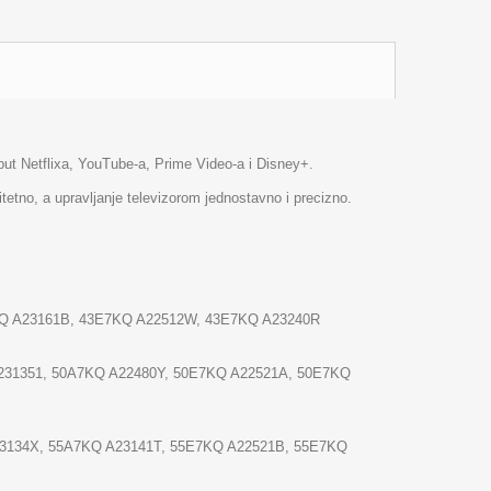
ut Netflixa, YouTube-a, Prime Video-a i Disney+.
itetno, a upravljanje televizorom jednostavno i precizno.
KQ A23161B, 43E7KQ A22512W, 43E7KQ A23240R
A231351, 50A7KQ A22480Y, 50E7KQ A22521A, 50E7KQ
23134X, 55A7KQ A23141T, 55E7KQ A22521B, 55E7KQ