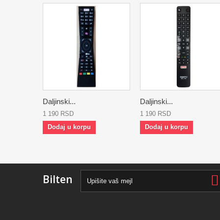
Daljinski...
Daljinski...
1 190 RSD
1 190 RSD
Dodaj u korpu
Dodaj u korpu
Bilten