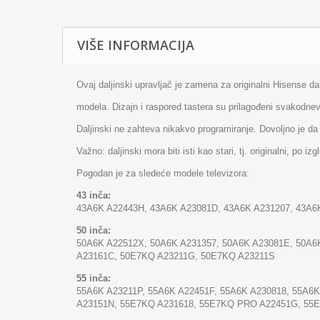
VIŠE INFORMACIJA
Ovaj daljinski upravljač je zamena za originalni Hisense d
modela. Dizajn i raspored tastera su prilagođeni svakodn
Daljinski ne zahteva nikakvo programiranje. Dovoljno je da 
Važno: daljinski mora biti isti kao stari, tj. originalni, po iz
Pogodan je za sledeće modele televizora:
43 inča:
43A6K A22443H, 43A6K A23081D, 43A6K A231207, 43A
50 inča:
50A6K A22512X, 50A6K A231357, 50A6K A23081E, 50A6
A23161C, 50E7KQ A23211G, 50E7KQ A23211S
55 inča:
55A6K A23211P, 55A6K A22451F, 55A6K A230818, 55A6
A23151N, 55E7KQ A231618, 55E7KQ PRO A22451G, 55