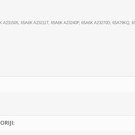
K A231505, 65A6K A23211T, 65A6K A23240P, 65A6K A23270D, 65A79KQ, 
RIJI: