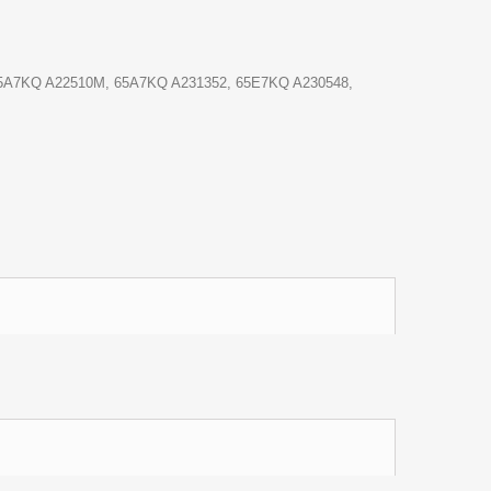
65A7KQ A22510M, 65A7KQ A231352, 65E7KQ A230548,