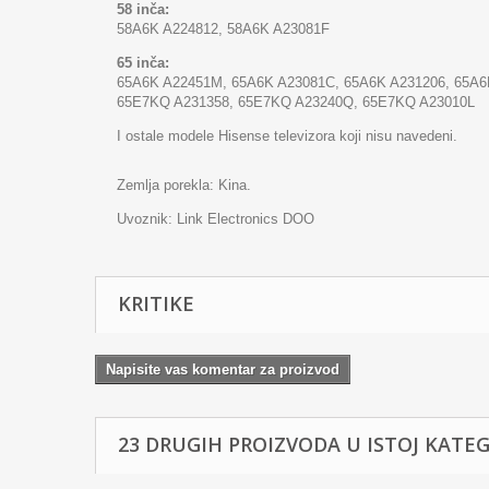
58 inča:
58A6K A224812, 58A6K A23081F
65 inča:
65A6K A22451M, 65A6K A23081C, 65A6K A231206, 65A6
65E7KQ A231358, 65E7KQ A23240Q, 65E7KQ A23010L
I ostale modele Hisense televizora koji nisu navedeni.
Zemlja porekla: Kina.
Uvoznik: Link Electronics DOO
KRITIKE
Napisite vas komentar za proizvod
23 DRUGIH PROIZVODA U ISTOJ KATEGO