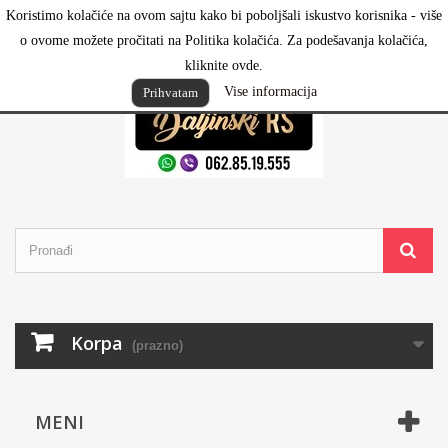
Koristimo kolačiće na ovom sajtu kako bi poboljšali iskustvo korisnika - više
Prijavi se
o ovome možete pročitati na Politika kolačića. Za podešavanja kolačića,
kliknite ovde.
Vise informacija
Prihvatam
Korpa
(prazno)
MENI