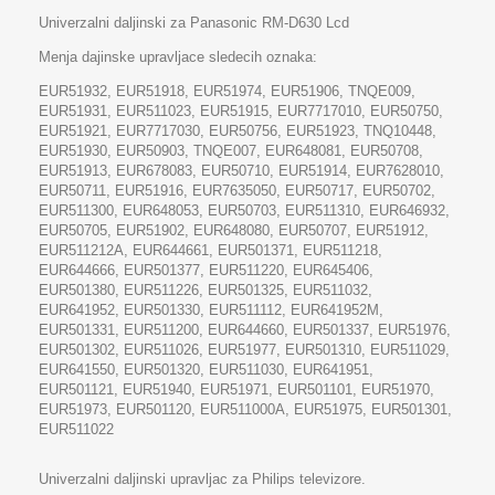
Univerzalni daljinski za Panasonic RM-D630 Lcd
Menja dajinske upravljace sledecih oznaka:
EUR51932, EUR51918, EUR51974, EUR51906, TNQE009,
EUR51931, EUR511023, EUR51915, EUR7717010, EUR50750,
EUR51921, EUR7717030, EUR50756, EUR51923, TNQ10448,
EUR51930, EUR50903, TNQE007, EUR648081, EUR50708,
EUR51913, EUR678083, EUR50710, EUR51914, EUR7628010,
EUR50711, EUR51916, EUR7635050, EUR50717, EUR50702,
EUR511300, EUR648053, EUR50703, EUR511310, EUR646932,
EUR50705, EUR51902, EUR648080, EUR50707, EUR51912,
EUR511212A, EUR644661, EUR501371, EUR511218,
EUR644666, EUR501377, EUR511220, EUR645406,
EUR501380, EUR511226, EUR501325, EUR511032,
EUR641952, EUR501330, EUR511112, EUR641952M,
EUR501331, EUR511200, EUR644660, EUR501337, EUR51976,
EUR501302, EUR511026, EUR51977, EUR501310, EUR511029,
EUR641550, EUR501320, EUR511030, EUR641951,
EUR501121, EUR51940, EUR51971, EUR501101, EUR51970,
EUR51973, EUR501120, EUR511000A, EUR51975, EUR501301,
EUR511022
Univerzalni daljinski upravljac za Philips televizore.