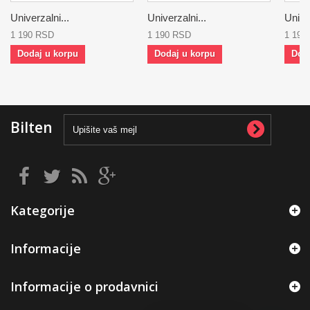
Univerzalni...
Univerzalni...
Univer
1 190 RSD
1 190 RSD
1 190
Dodaj u korpu
Dodaj u korpu
Dod
Bilten
Kategorije
Informacije
Informacije o prodavnici