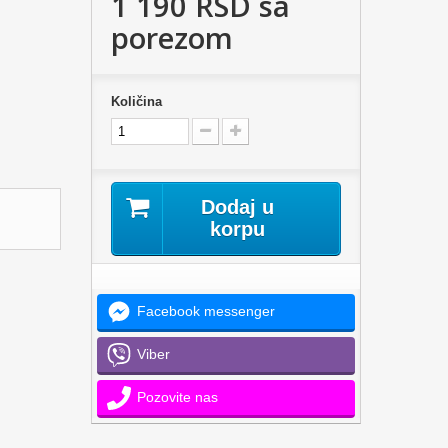
1 190 RSD
sa
porezom
Količina
Dodaj u
korpu
Facebook messenger
Viber
Pozovite nas