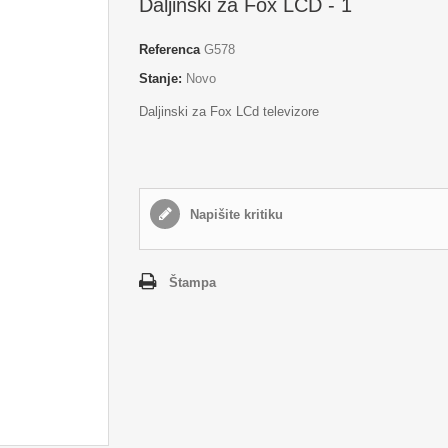
Daljinski za Fox LCD - 1
Referenca
G578
Stanje:
Novo
Daljinski za Fox LCd televizore
Napišite kritiku
Štampa