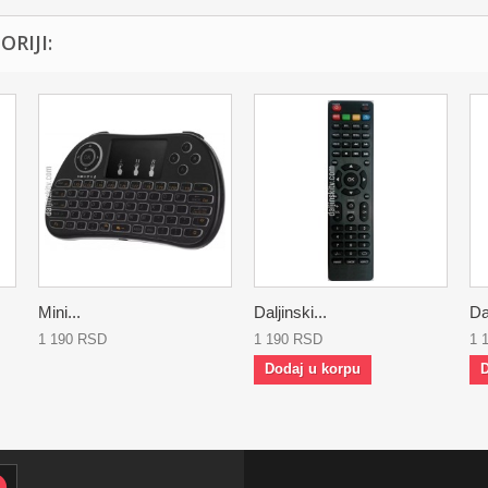
RIJI:
Mini...
Daljinski...
Dal
1 190 RSD
1 190 RSD
1 
Dodaj u korpu
D