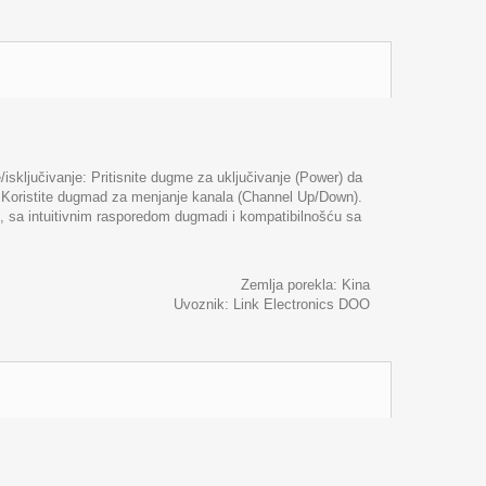
/isključivanje: Pritisnite dugme za uključivanje (Power) da
a: Koristite dugmad za menjanje kanala (Channel Up/Down).
je, sa intuitivnim rasporedom dugmadi i kompatibilnošću sa
Zemlja porekla: Kina
Uvoznik: Link Electronics DOO