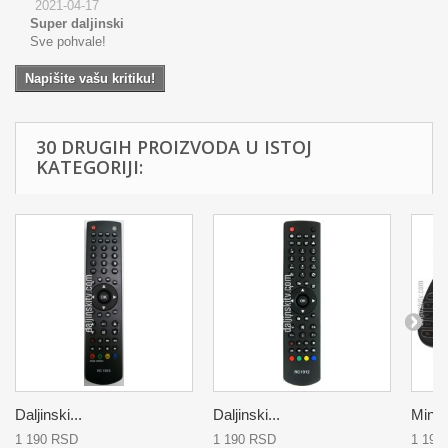
2021-04-17
Super daljinski
Sve pohvale!
Napišite vašu kritiku!
30 DRUGIH PROIZVODA U ISTOJ
KATEGORIJI:
Daljinski...
Daljinski...
Mini..
1 190 RSD
1 190 RSD
1 190