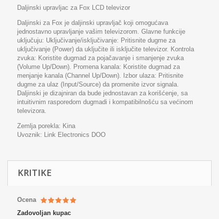
Daljinski upravljac za Fox LCD televizor
Daljinski za Fox je daljinski upravljač koji omogućava
jednostavno upravljanje vašim televizorom. Glavne funkcije
uključuju: Uključivanje/isključivanje: Pritisnite dugme za
uključivanje (Power) da uključite ili isključite televizor. Kontrola
zvuka: Koristite dugmad za pojačavanje i smanjenje zvuka
(Volume Up/Down). Promena kanala: Koristite dugmad za
menjanje kanala (Channel Up/Down). Izbor ulaza: Pritisnite
dugme za ulaz (Input/Source) da promenite izvor signala.
Daljinski je dizajniran da bude jednostavan za korišćenje, sa
intuitivnim rasporedom dugmadi i kompatibilnošću sa većinom
televizora.
Zemlja porekla: Kina
Uvoznik: Link Electronics DOO
KRITIKE
Ocena
Zadovoljan kupac