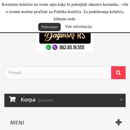
Koristimo kolačiće na ovom sajtu kako bi poboljšali iskustvo korisnika - više
Prijavi se
o ovome možete pročitati na Politika kolačića. Za podešavanja kolačića,
kliknite ovde.
Vise informacija
Prihvatam
Korpa
(prazno)
MENI