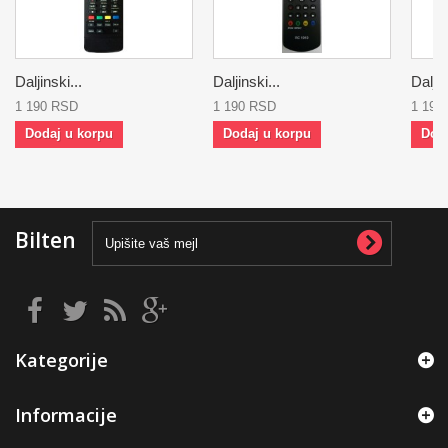
Daljinski...
Daljinski...
Daljin
1 190 RSD
1 190 RSD
1 190
Dodaj u korpu
Dodaj u korpu
Dod
Bilten
Kategorije
Informacije