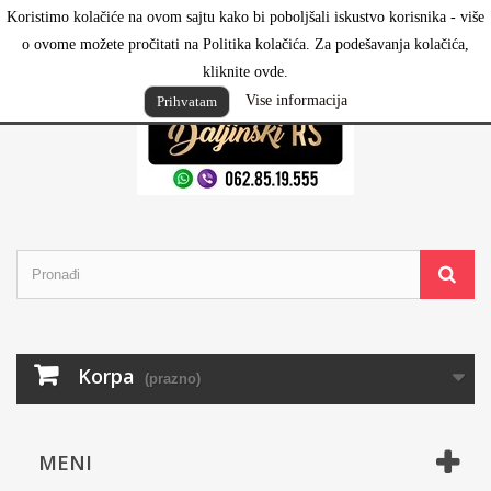
Koristimo kolačiće na ovom sajtu kako bi poboljšali iskustvo korisnika - više
Prijavi se
o ovome možete pročitati na Politika kolačića. Za podešavanja kolačića,
kliknite ovde.
Vise informacija
Prihvatam
Korpa
(prazno)
MENI