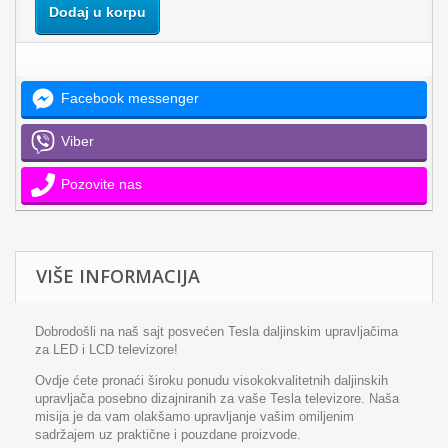
Dodaj u korpu
Facebook messenger
Viber
Pozovite nas
VIŠE INFORMACIJA
Dobrodošli na naš sajt posvećen Tesla daljinskim upravljačima
za LED i LCD televizore!
Ovdje ćete pronaći široku ponudu visokokvalitetnih daljinskih
upravljača posebno dizajniranih za vaše Tesla televizore. Naša
misija je da vam olakšamo upravljanje vašim omiljenim
sadržajem uz praktične i pouzdane proizvode.