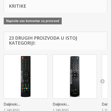
KRITIKE
Napisite vas komentar za proizvod
23 DRUGIH PROIZVODA U ISTOJ
KATEGORIJI:
Daljinski...
Daljinski...
Daljin
1 190 RSD
1 190 RSD
1 190