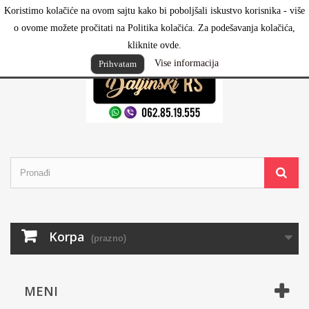
Koristimo kolačiće na ovom sajtu kako bi poboljšali iskustvo korisnika - više
Prijavi se
o ovome možete pročitati na Politika kolačića. Za podešavanja kolačića,
kliknite ovde.
Vise informacija
Prihvatam
Korpa
(prazno)
MENI