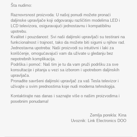
Šta nudimo:
Raznovrsnost proizvoda: U našoj ponudi možete pronaći
daljinske upravljače koji odgovaraju različitim modelima LED i
LCD televizora, osiguravajući jednostavnu i kompatibilnu
upotrebu.
Kvalitet i pouzdanost: Svi naši daljinski upravljači su testirani na
funkcionalnost i trajnost, tako da možete biti sigurni u njihov rad.
Jednostavna upotreba: Naši proizvodi su intuitivni i laki za
korišćenje, omogućavajući vam da uživate u gledanju bez
nepotrebnih komplikacija.
Podrška i pomoć: Naš tim je tu da vam pruži podršku za sve
konsultacije i pitanja u vezi sa izborom i upotrebom daljinskih
upravljača.
Pronađite savršeni daljinski upravljač za vaš Tesla televizor i
uživajte u svim prednostima koje nudi moderna tehnologija.
Kontaktirajte nas danas i saznajte više o našim proizvodima i
posebnim ponudama!
Zemlja porekla: Kina
Uvoznik:
Link Electronics DOO