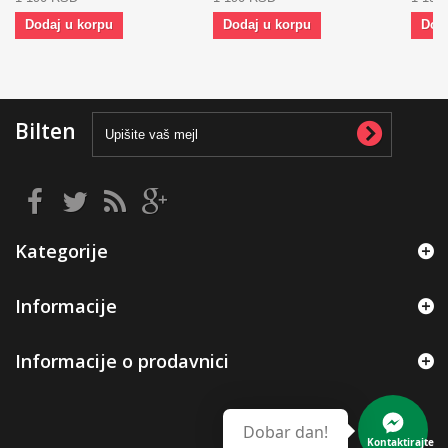
Dodaj u korpu
Dodaj u korpu
Dod
Bilten
Kategorije
Informacije
Informacije o prodavnici
Dobar dan!
Kontaktirajte