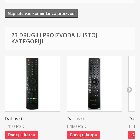
Napisite vas komentar za proizvod
23 DRUGIH PROIZVODA U ISTOJ
KATEGORIJI:
Daljinski...
Daljinski...
Daljin
1 190 RSD
1 190 RSD
1 190
Dodaj u korpu
Dodaj u korpu
Dod