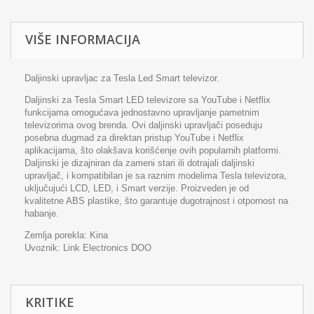
VIŠE INFORMACIJA
Daljinski upravljac za Tesla Led Smart televizor.
Daljinski za Tesla Smart LED televizore sa YouTube i Netflix
funkcijama omogućava jednostavno upravljanje pametnim
televizorima ovog brenda. Ovi daljinski upravljači poseduju
posebna dugmad za direktan pristup YouTube i Netflix
aplikacijama, što olakšava korišćenje ovih popularnih platformi.
Daljinski je dizajniran da zameni stari ili dotrajali daljinski
upravljač, i kompatibilan je sa raznim modelima Tesla televizora,
uključujući LCD, LED, i Smart verzije. Proizveden je od
kvalitetne ABS plastike, što garantuje dugotrajnost i otpornost na
habanje.
Zemlja porekla: Kina
Uvoznik:
Link Electronics DOO
KRITIKE