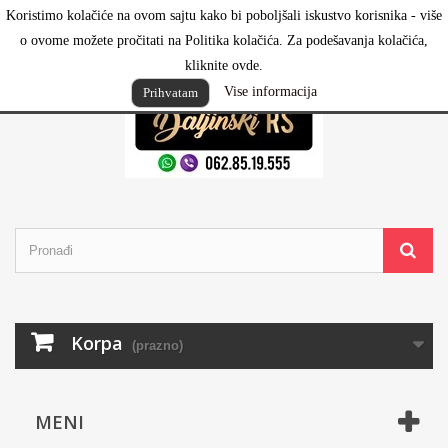
Koristimo kolačiće na ovom sajtu kako bi poboljšali iskustvo korisnika - više
Prijavi se
o ovome možete pročitati na Politika kolačića. Za podešavanja kolačića,
kliknite ovde.
Vise informacija
Prihvatam
Korpa
(prazno)
MENI