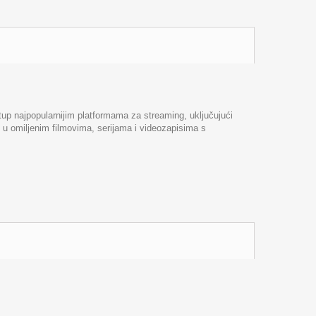
up najpopularnijim platformama za streaming, uključujući
i u omiljenim filmovima, serijama i videozapisima s