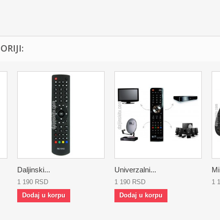
RIJI:
Daljinski...
Univerzalni...
Min
1 190 RSD
1 190 RSD
1 
Dodaj u korpu
Dodaj u korpu