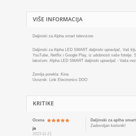
VIŠE INFORMACIJA
Daljinski za Alpha smart televizore
Daljinski za Alpha LED SMART daljinski upravljač, Vaš klj
YouTube, Netflix i Google Play, iz udobnosti vaše fotelje. 
lakoćom. Alpha LED SMART daljinski upravljač - Vaša vez
Zemlja porekla: Kina
Uvoznik: Link Electronics DOO
KRITIKE
Ocena
Daljinski za aplha smart
Zadovoljan korisnik!
ja
2023-11-21