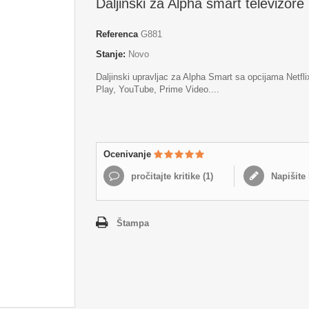
Daljinski za Alpha smart televizor
Referenca
G881
Stanje:
Novo
Daljinski upravljac za Alpha Smart sa opcijama
Netfl
Play, YouTube, Prime Video....
Ocenivanje
pročitajte kritike (
1
)
Napišite 
Štampa