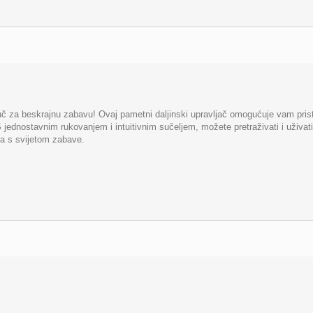
uč za beskrajnu zabavu! Ovaj pametni daljinski upravljač omogućuje vam prist
S jednostavnim rukovanjem i intuitivnim sučeljem, možete pretraživati i uživat
a s svijetom zabave.