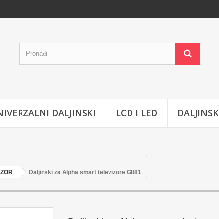
IVERZALNI DALJINSKI
LCD I LED
DALJINSK
IZOR
Daljinski za Alpha smart televizore G881