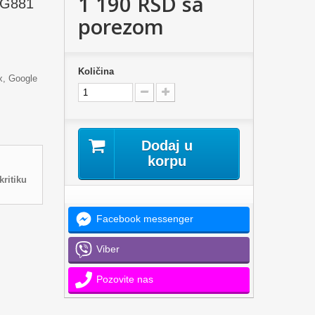
1 190 RSD
sa
e G881
porezom
Količina
ix, Google
Dodaj u
korpu
kritiku
Facebook messenger
Viber
Pozovite nas