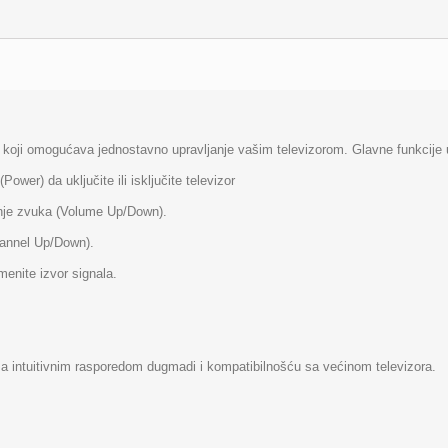
jač koji omogućava jednostavno upravljanje vašim televizorom. Glavne funkcije 
Power) da uključite ili isključite televizor
enje zvuka (Volume Up/Down).
hannel Up/Down).
menite izvor signala.
 sa intuitivnim rasporedom dugmadi i kompatibilnošću sa većinom televizora.