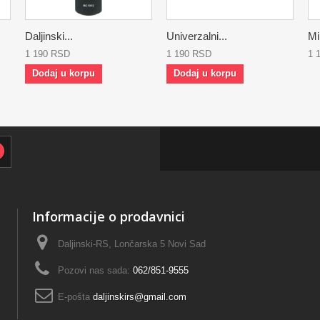
Daljinski...
Univerzalni...
Min
1 190 RSD
1 190 RSD
1 
Dodaj u korpu
Dodaj u korpu
Informacije o prodavnici
Daljinski-RS, Lončarska 5 Novi Sad
Pozovi nas sada:
062/851-9555
E-pošta
daljinskirs@gmail.com