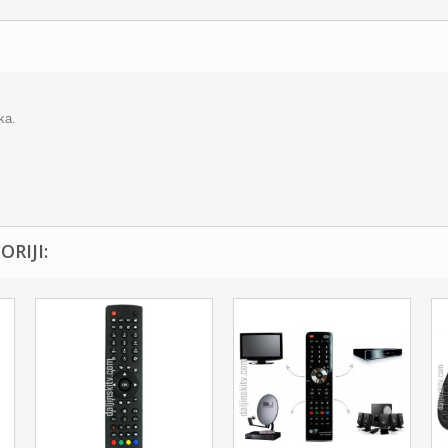
ka.
RIJI: