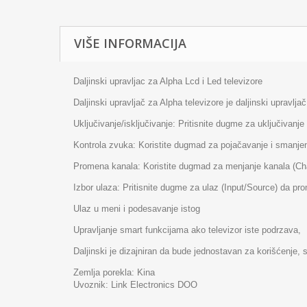
VIŠE INFORMACIJA
Daljinski upravljac za Alpha Lcd i Led televizore
Daljinski upravljač za Alpha televizore je daljinski upravl
Uključivanje/isključivanje: Pritisnite dugme za uključivanje (
Kontrola zvuka: Koristite dugmad za pojačavanje i smanj
Promena kanala: Koristite dugmad za menjanje kanala (C
Izbor ulaza: Pritisnite dugme za ulaz (Input/Source) da pro
Ulaz u meni i podesavanje istog
Upravljanje smart funkcijama ako televizor iste podrzava,
Daljinski je dizajniran da bude jednostavan za korišćenje,
Zemlja porekla: Kina
Uvoznik: Link Electronics DOO