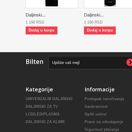
Daljinski...
Daljinski...
1 190 RSD
1 190 RSD
Dodaj u korpu
Dodaj u korpu
Bilten
Kategorije
Informacije
UNIVERZALNI DALJINSKI
Postupak naručivanja
DALJINSKI ZA TV
Saobraznost
LCD/LED/PLASMA
Opšti uslovi
DALJINSKI ZA KLIME
Pravo na odustajanje
Sigurnost plaćanja