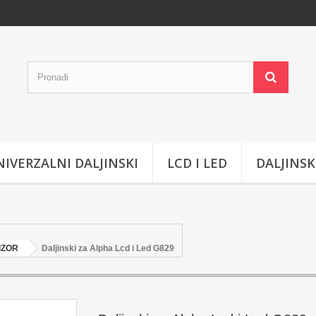
IVERZALNI DALJINSKI
LCD I LED
DALJINSK
IZOR
Daljinski za Alpha Lcd i Led G829