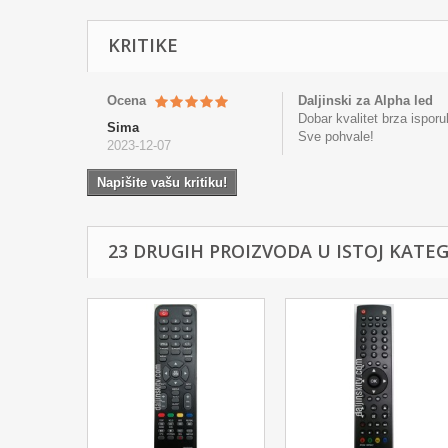
KRITIKE
Ocena
Daljinski za Alpha led
Dobar kvalitet brza isporu
Sima
Sve pohvale!
2023-12-07
Napišite vašu kritiku!
23 DRUGIH PROIZVODA U ISTOJ KATEGO