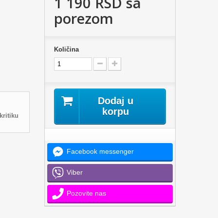
1 190 RSD
sa
porezom
Količina
Dodaj u
korpu
kritiku
Facebook messenger
Viber
Pozovite nas