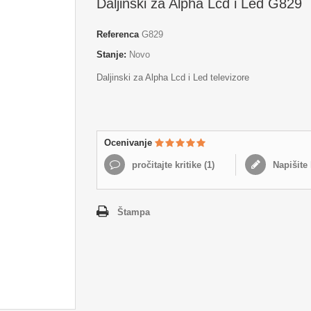
Daljinski za Alpha Lcd i Led G829
Referenca
G829
Stanje:
Novo
Daljinski za Alpha Lcd i Led televizore
Ocenivanje
pročitajte kritike (
1
)
Napišite 
Štampa