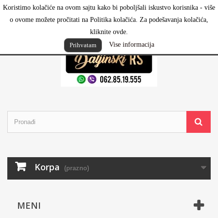
Koristimo kolačiće na ovom sajtu kako bi poboljšali iskustvo korisnika - više
Prijavi se
o ovome možete pročitati na Politika kolačića. Za podešavanja kolačića,
kliknite ovde.
Vise informacija
Prihvatam
Korpa
(prazno)
MENI