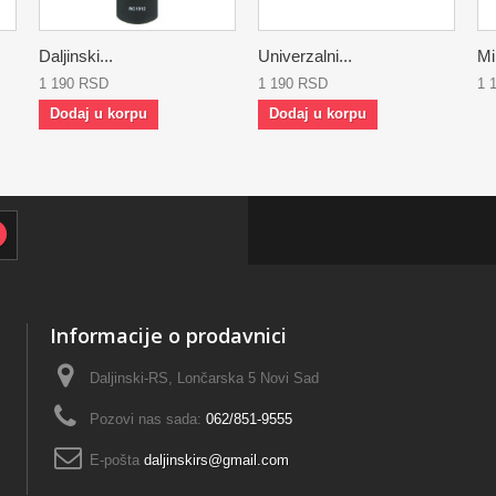
Daljinski...
Univerzalni...
Min
1 190 RSD
1 190 RSD
1 
Dodaj u korpu
Dodaj u korpu
Informacije o prodavnici
Daljinski-RS, Lončarska 5 Novi Sad
Pozovi nas sada:
062/851-9555
E-pošta
daljinskirs@gmail.com