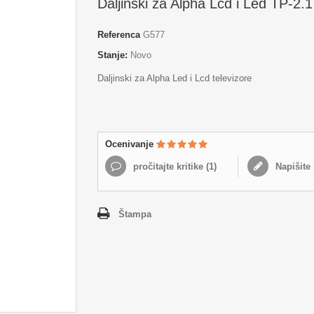
Daljinski za Alpha Lcd i Led TP-2.1
Referenca
G577
Stanje:
Novo
Daljinski za Alpha Led i Lcd televizore
Ocenivanje
pročitajte kritike (
1
)
Napišite 
Štampa