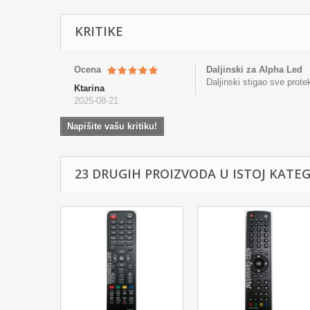
KRITIKE
Ocena
Daljinski za Alpha Led
Daljinski stigao sve prote
Ktarina
2025-08-21
Napišite vašu kritiku!
23 DRUGIH PROIZVODA U ISTOJ KATEGO