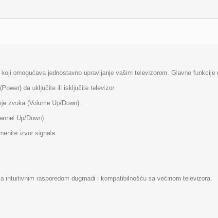
jač koji omogućava jednostavno upravljanje vašim televizorom. Glavne funkcije 
Power) da uključite ili isključite televizor
enje zvuka (Volume Up/Down).
hannel Up/Down).
menite izvor signala.
 sa intuitivnim rasporedom dugmadi i kompatibilnošću sa većinom televizora.