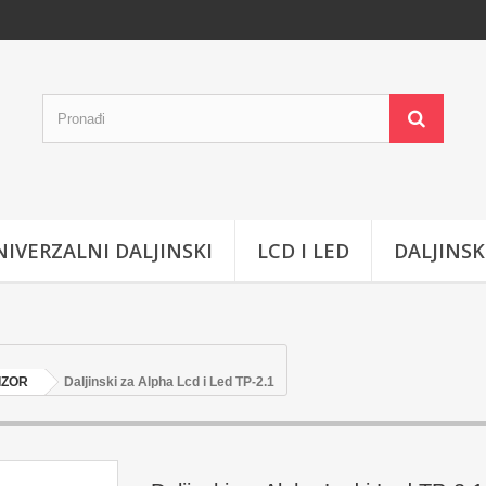
IVERZALNI DALJINSKI
LCD I LED
DALJINSK
IZOR
Daljinski za Alpha Lcd i Led TP-2.1