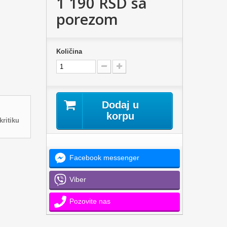
1 190 RSD
sa
porezom
Količina
Dodaj u
korpu
kritiku
Facebook messenger
Viber
Pozovite nas