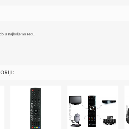
klo u najboljemn redu.
RIJI: