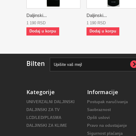
Daljinski...
Daljinski...
1 190 RSD
1 190 RSD
Dodaj u korpu
Dodaj u korpu
Bilten
Kategorije
Informacije
UNIVERZALNI DALJINSKI
Postupak naručivanja
DALJINSKI ZA TV
Saobraznost
LCD/LED/PLASMA
Opšti uslovi
DALJINSKI ZA KLIME
Pravo na odustajanje
Sigurnost plaćanja