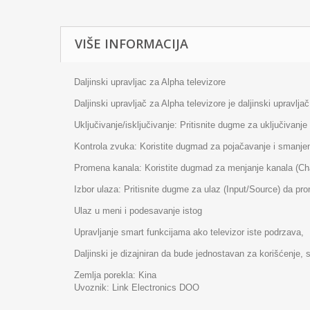
VIŠE INFORMACIJA
Daljinski upravljac za Alpha televizore
Daljinski upravljač za Alpha televizore je daljinski upravl
Uključivanje/isključivanje: Pritisnite dugme za uključivanje (
Kontrola zvuka: Koristite dugmad za pojačavanje i smanj
Promena kanala: Koristite dugmad za menjanje kanala (C
Izbor ulaza: Pritisnite dugme za ulaz (Input/Source) da pro
Ulaz u meni i podesavanje istog
Upravljanje smart funkcijama ako televizor iste podrzava,
Daljinski je dizajniran da bude jednostavan za korišćenje,
Zemlja porekla: Kina
Uvoznik: Link Electronics DOO